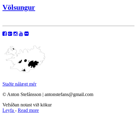
Völsungur
Staðir nálægt mér
© Anton Stefánsson | antonstefans@gmail.com
Vefsíðan notast við kökur
Leyfa
-
Read more