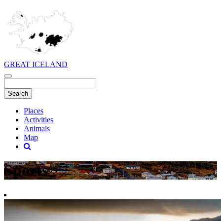
GREAT ICELAND
Places
Activities
Animals
Map
Sports