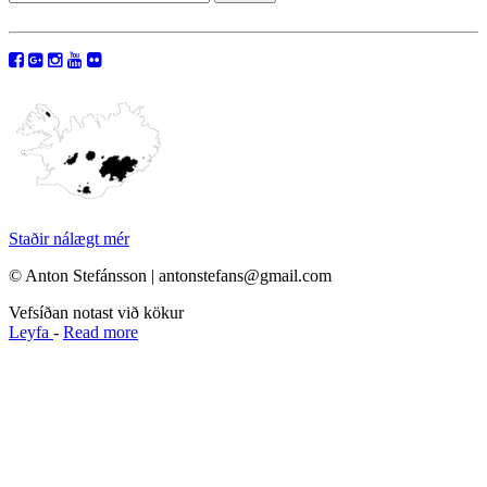
Staðir nálægt mér
© Anton Stefánsson | antonstefans@gmail.com
Vefsíðan notast við kökur
Leyfa
-
Read more