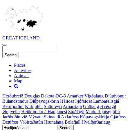
GREAT ICELAND
Places
Activities
Animals
Map
Herðubreið
Douglas Dakota DC-3
Arnarker
Vígðalaug
Djúpivogur
Búlandstindur
Djúpavogskörin
Háifoss
Þjófafoss
Lambafellsgjá
Berufjörður
Kirkjufell
Suðureyri
Arnarstapi
Guðlaug
Hveragil
Þingvellir
Heitir pottar á Hauganesi
Stuðlagil
Markarfljótsgljúfur
Jarðböðin við Mývatn
Skínandi
Axlarfoss
Kópavogskirkja
Gjárfoss
Dettifoss
Víðistaðatún
Hrunalaug
Bolafjall
Hvalfjarðarlaug