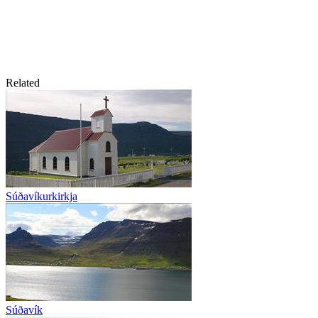
Related
Súðavíkurkirkja
Súðavík