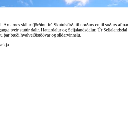
i. Arnarnes skilur fjörðinn frá Skutulsfirði til norðurs en til suðurs af
s ganga tveir stuttir dalir, Hattardalur og Seljalandsdalur. Úr Seljalands
 þar bæði hvalveiðistöðvar og síldarvinnslu.
sækja.