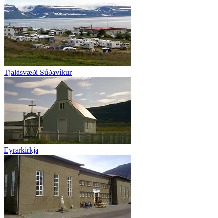
Tjaldsvæði Súðavíkur
Eyrarkirkja