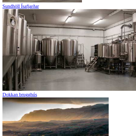
Sundhöll Ísafjarðar
Dokkan brugghús