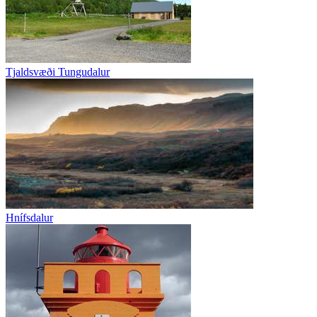
Tjaldsvæði Tungudalur
Hnífsdalur