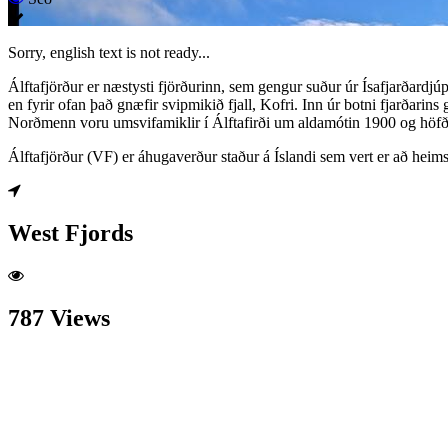
Sorry, english text is not ready...
Álftafjörður er næstysti fjörðurinn, sem gengur suður úr Ísafjarðardjúp
en fyrir ofan það gnæfir svipmikið fjall, Kofri. Inn úr botni fjarðarin
Norðmenn voru umsvifamiklir í Álftafirði um aldamótin 1900 og höfðu
Álftafjörður (VF) er áhugaverður staður á Íslandi sem vert er að heim
West Fjords
787 Views