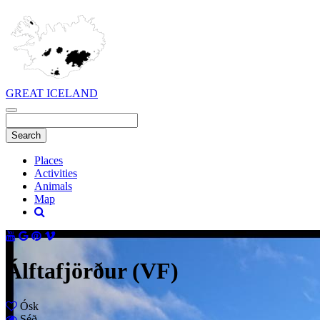
GREAT ICELAND
Places
Activities
Animals
Map
Álftafjörður (VF)
Ósk
Séð