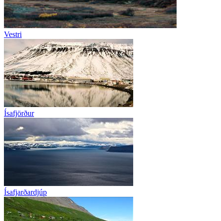
Vestri
Ísafjörður
Ísafjarðardjúp