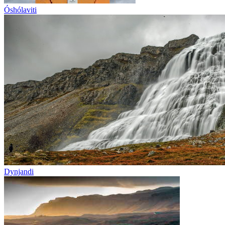
Óshólaviti
Dynjandi