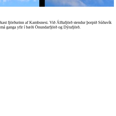
markast fjörðurinn af Kambsnesi. Við Álftafjörð stendur þorpið Súðavík
dal má ganga yfir í bæði Önundarfjörð og Dýrafjörð.