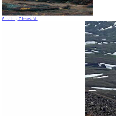
Sundlaug Glerárskóla