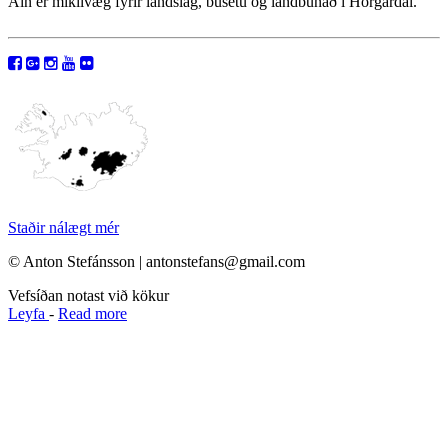
Áin er mikilvæg fyrir landslag, búsetu og landbúnað í Hörgárdal.
Staðir nálægt mér
© Anton Stefánsson | antonstefans@gmail.com
Vefsíðan notast við kökur
Leyfa
-
Read more