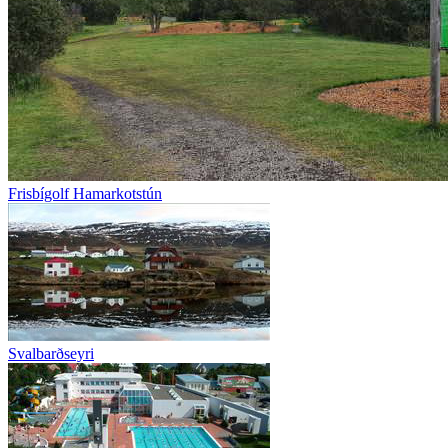
Frisbígolf Hamarkotstún
Svalbarðseyri