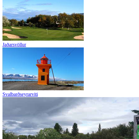
Jaðarsvöllur
Svalbarðseyrarviti