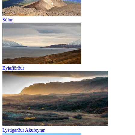
Súlur
Eyjafjörður
Lystigarður Akureyrar