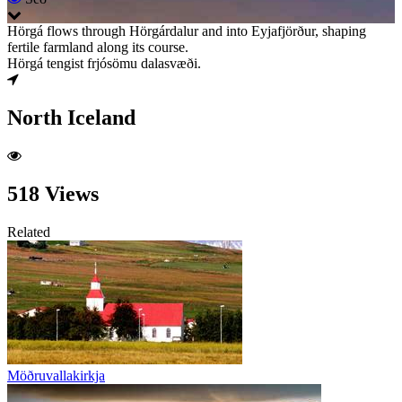
Hörgá flows through Hörgárdalur and into Eyjafjörður, shaping
fertile farmland along its course.
Hörgá tengist frjósömu dalasvæði.
North Iceland
518 Views
Related
Möðruvallakirkja