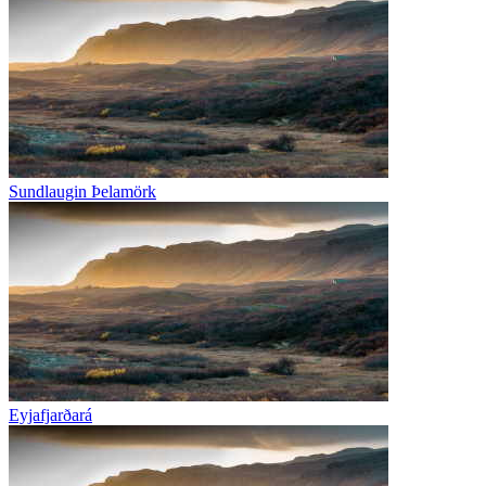
Sundlaugin Þelamörk
Eyjafjarðará