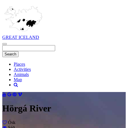
GREAT ICELAND
Places
Activities
Animals
Map
Hörgá River
Ósk
Séð