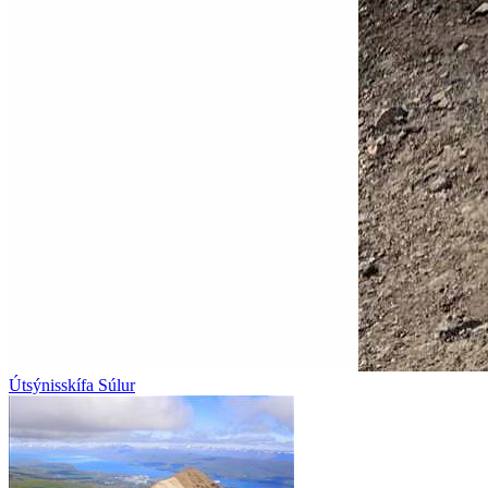
Útsýnisskífa Súlur