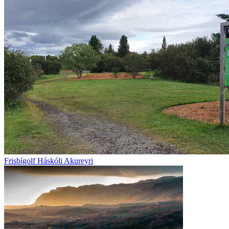
Frisbígolf Háskóli Akureyri