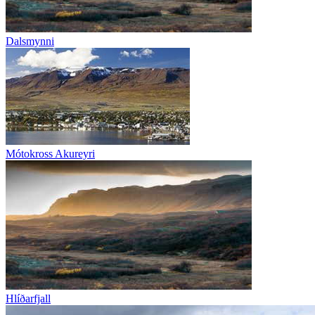
Dalsmynni
Mótokross Akureyri
Hlíðarfjall