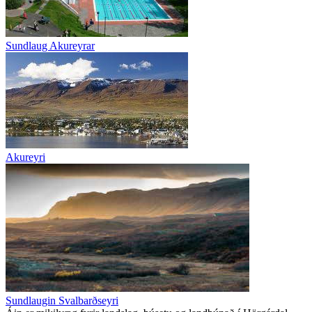
Sundlaug Akureyrar
Akureyri
Sundlaugin Svalbarðseyri