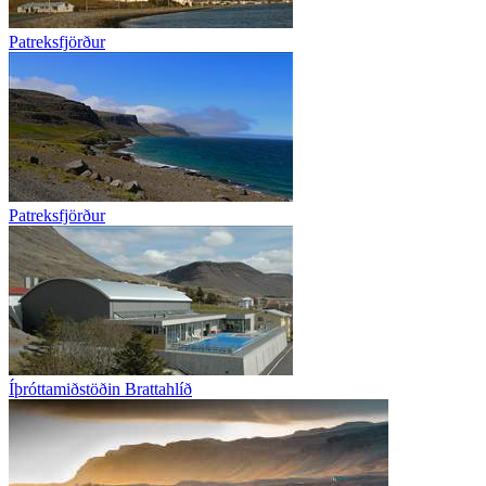
Patreksfjörður
Patreksfjörður
Íþróttamiðstöðin Brattahlíð