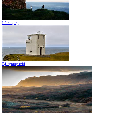
Látrabjarg
Bjargtangaviti