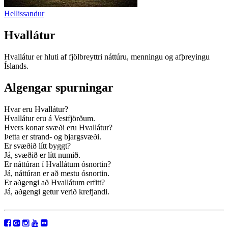
Hellissandur
Hvallátur
Hvallátur er hluti af fjölbreyttri náttúru, menningu og afþreyingu
Íslands.
Algengar spurningar
Hvar eru Hvallátur?
Hvallátur eru á Vestfjörðum.
Hvers konar svæði eru Hvallátur?
Þetta er strand- og bjargsvæði.
Er svæðið lítt byggt?
Já, svæðið er lítt numið.
Er náttúran í Hvallátum ósnortin?
Já, náttúran er að mestu ósnortin.
Er aðgengi að Hvallátum erfitt?
Já, aðgengi getur verið krefjandi.