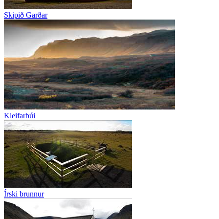
Skipið Garðar
Kleifarbúi
Írski brunnur