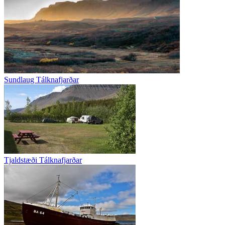
Sundlaug Tálknafjarðar
Tjaldstæði Tálknafjarðar