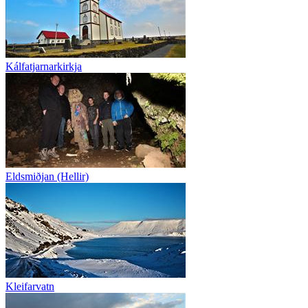
Kálfatjarnarkirkja
Eldsmiðjan (Hellir)
Kleifarvatn