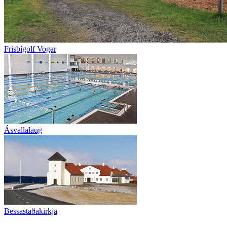
Frisbígolf Vogar
Ásvallalaug
Bessastaðakirkja