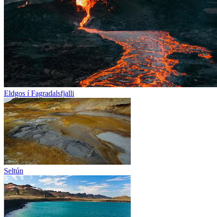
Eldgos í Fagradalsfjalli
Seltún