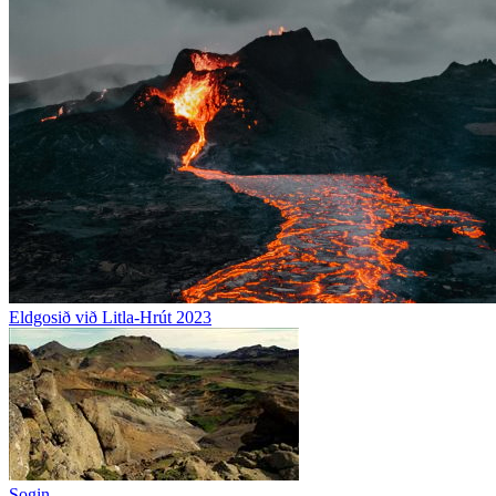
Eldgosið við Litla-Hrút 2023
Sogin