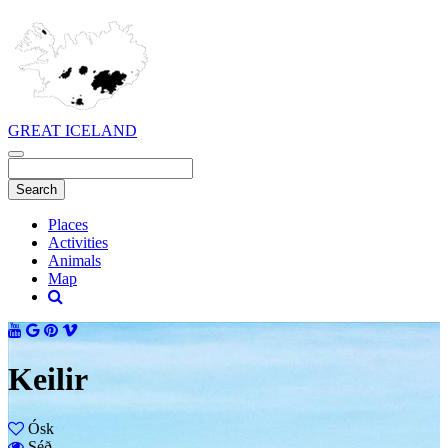
GREAT ICELAND
Places
Activities
Animals
Map
Keilir
Ósk
Séð