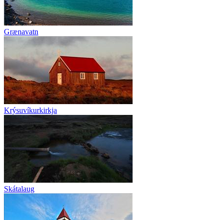
Grænavatn
Krýsuvíkurkirkja
Skátalaug