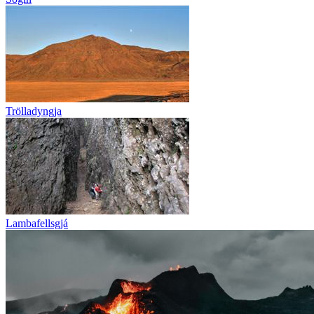
Trölladyngja
Lambafellsgjá