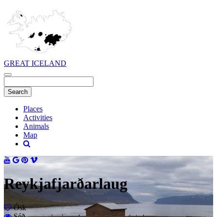
GREAT ICELAND
Places
Activities
Animals
Map
Reykjafjarðarlaug
Ósk
Séð