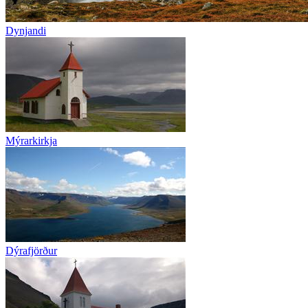
Dynjandi
Mýrarkirkja
Dýrafjörður