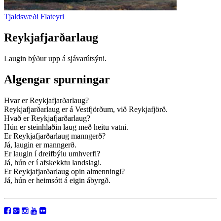
Tjaldsvæði Flateyri
Reykjafjarðarlaug
Laugin býður upp á sjávarútsýni.
Algengar spurningar
Hvar er Reykjafjarðarlaug?
Reykjafjarðarlaug er á Vestfjörðum, við Reykjafjörð.
Hvað er Reykjafjarðarlaug?
Hún er steinhlaðin laug með heitu vatni.
Er Reykjafjarðarlaug manngerð?
Já, laugin er manngerð.
Er laugin í dreifbýlu umhverfi?
Já, hún er í afskekktu landslagi.
Er Reykjafjarðarlaug opin almenningi?
Já, hún er heimsótt á eigin ábyrgð.