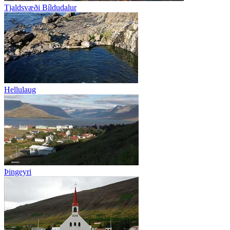
Tjaldsvæði Bíldudalur
Hellulaug
Þingeyri