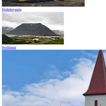
Holtsbryggja
Þorfinnur