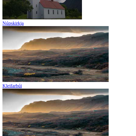
Núpskirkja
Kleifarbúi