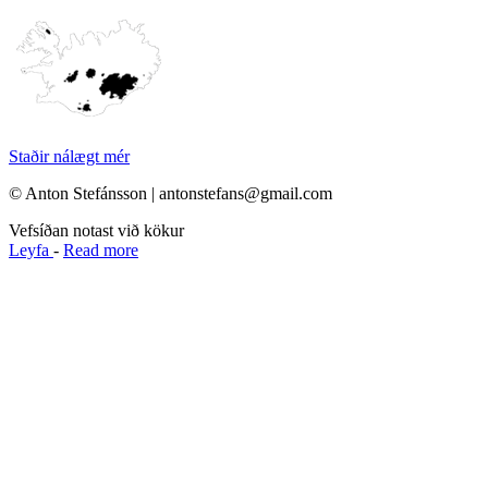
Staðir nálægt mér
© Anton Stefánsson | antonstefans@gmail.com
Vefsíðan notast við kökur
Leyfa
-
Read more