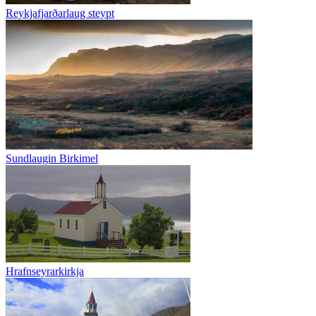
Reykjafjarðarlaug steypt
Sundlaugin Birkimel
Hrafnseyrarkirkja