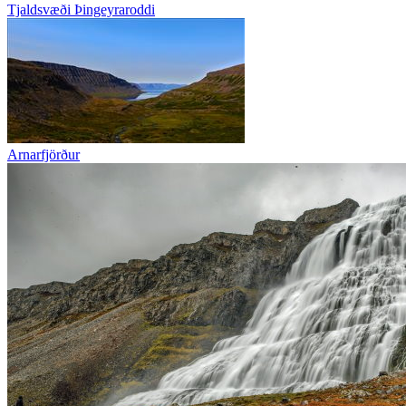
Tjaldsvæði Þingeyraroddi
Arnarfjörður