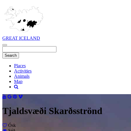
GREAT ICELAND
Places
Activities
Animals
Map
Tjaldsvæði Skarðsströnd
Ósk
Séð