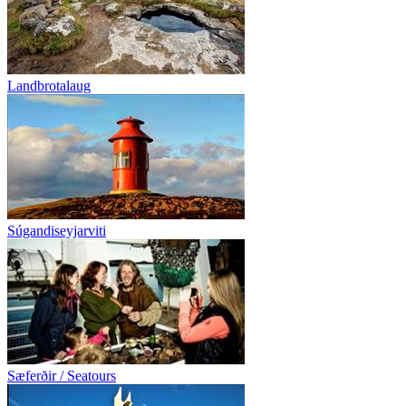
Landbrotalaug
Súgandiseyjarviti
Sæferðir / Seatours