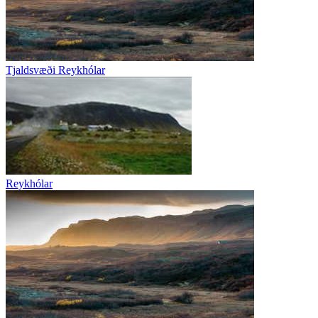
Tjaldsvæði Reykhólar
Reykhólar