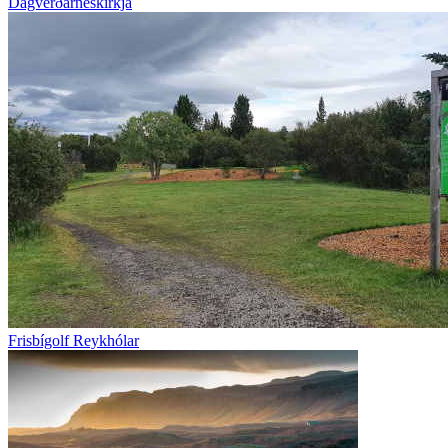
Dagverðarneskirkja
Frisbígolf Reykhólar