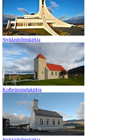
Stykkishólmskirkja
Kolbeinsstaðakirkja
Stykkishólmskirkja