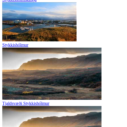
Stykkishólmur
Tjaldsvæði Stykkishólmur