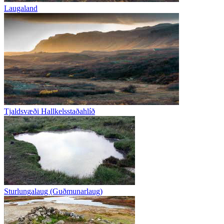
Laugaland
Tjaldsvæði Hallkelsstaðahlíð
Sturlungalaug (Guðmunarlaug)