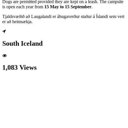
Dogs are permitted provided they are kept on a leash. The campsite
is open each year from
15 May to 15 September
.
Tjaldsvæðið að Laugalandi er áhugaverður staður á Íslandi sem vert
er að heimsækja.
South Iceland
1,083 Views