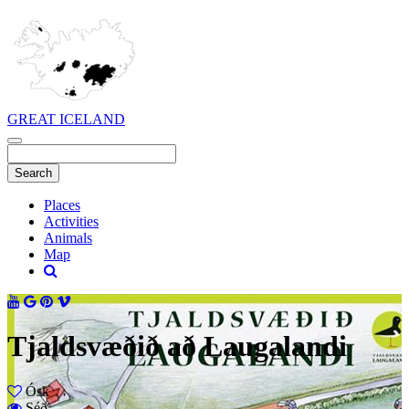
GREAT ICELAND
Places
Activities
Animals
Map
Tjaldsvæðið að Laugalandi
Ósk
Séð