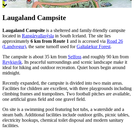
Laugaland Campsite
Laugaland Campsite
is a sheltered and family-friendly campsite
located in
Rangárvallasýsla
in South Iceland. The site lies
approximately
6 km from Route 1
and is accessed via
Road 26
(Landvegur)
, the same turnoff used for
Galtalækur Forest
.
The campsite is about 35 km from
Selfoss
and roughly 90 km from
Reykjavík
. Its peaceful surroundings and scenic landscape make it
ideal for hiking and outdoor recreation. Quiet hours begin around
midnight.
Recently expanded, the campsite is divided into two main areas.
Facilities for children are excellent, with three playgrounds including
climbing frames and trampolines. Two football pitches are available,
one artificial grass field and one gravel field.
On site is a swimming pool featuring hot tubs, a waterslide and a
steam bath. Additional facilities include outdoor grills, picnic tables,
electricity hookups, chemical toilet disposal and modern sanitary
facilities.