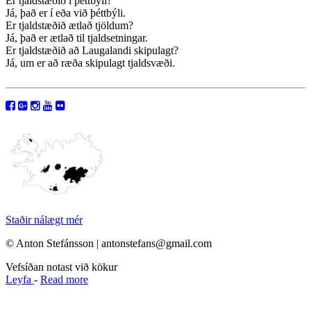
Er tjaldstæðið í þéttbýli?
Já, það er í eða við þéttbýli.
Er tjaldstæðið ætlað tjöldum?
Já, það er ætlað til tjaldsetningar.
Er tjaldstæðið að Laugalandi skipulagt?
Já, um er að ræða skipulagt tjaldsvæði.
Staðir nálægt mér
© Anton Stefánsson | antonstefans@gmail.com
Vefsíðan notast við kökur
Leyfa
-
Read more