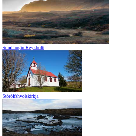
Sundlaugin Reykholti
Stórólfshvolskirkja