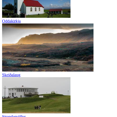
Oddakirkja
Skeiðalaug
Strandarvöllur