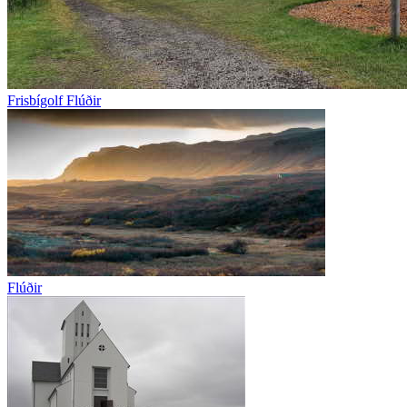
Frisbígolf Flúðir
Flúðir