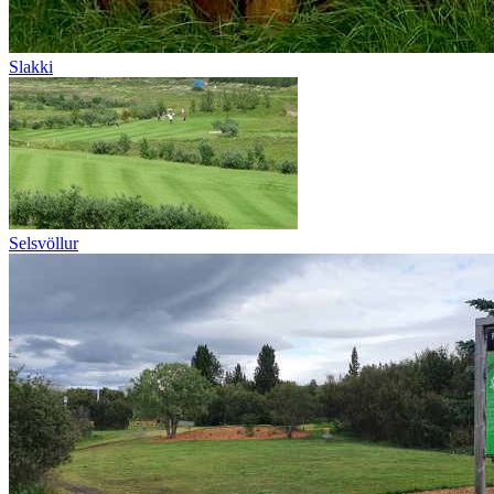
Slakki
Selsvöllur