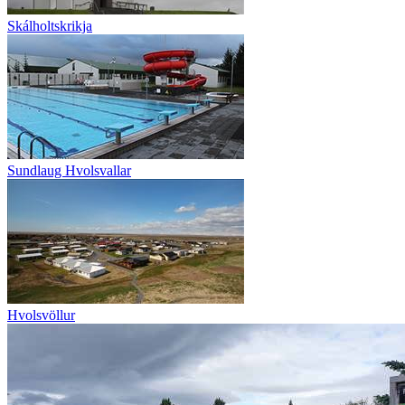
Skálholtskrikja
Sundlaug Hvolsvallar
Hvolsvöllur