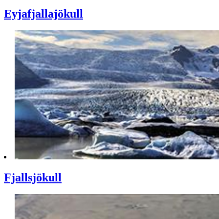
Eyjafjallajökull
Fjallsjökull