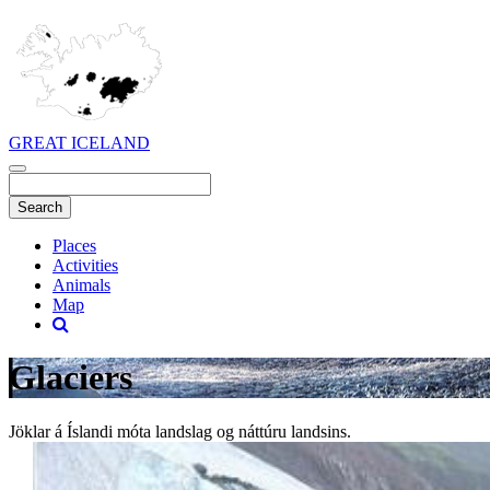
GREAT ICELAND
Places
Activities
Animals
Map
Glaciers
Jöklar á Íslandi móta landslag og náttúru landsins.