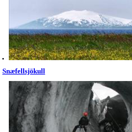
Snæfellsjökull