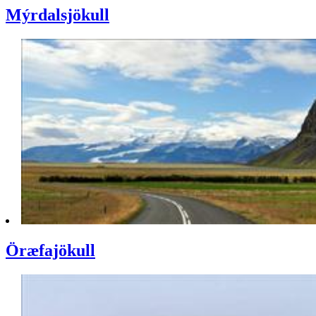
Mýrdalsjökull
Öræfajökull