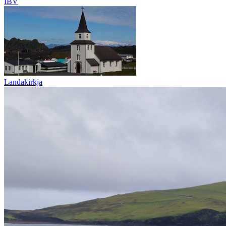
ÍBV
Landakirkja