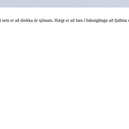
íl sem er að drekka úr sjónum. Hægt er að fara í bátssiglingu að fjallinu