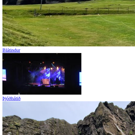
Blátindur
Þjóðhátið