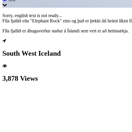
Sorry, english text is not ready...
Fíla fjallið eða "Elephant Rock" eins og það er þekkt útí heimi líkist f
Fíla fjallið er áhugaverður staður á Íslandi sem vert er að heimsækja.
South West Iceland
3,878 Views