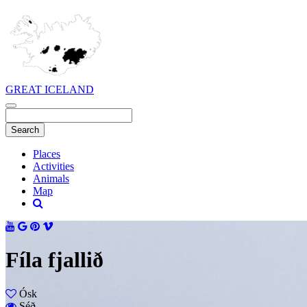
GREAT ICELAND
Places
Activities
Animals
Map
Fíla fjallið
Ósk
Séð