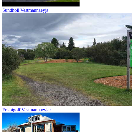
Sundhöll Vestmannaeyja
Frisbígolf Vestmannaeyjar