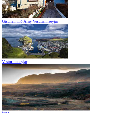
Gistiheimilið Árný Vestmannaeyjar
Vestmannaeyjar