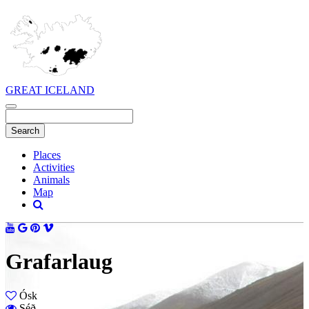
GREAT ICELAND
Places
Activities
Animals
Map
Grafarlaug
Ósk
Séð