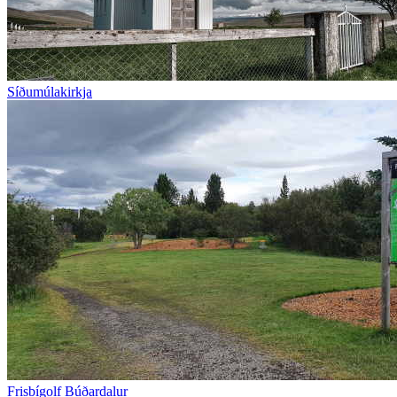
Síðumúlakirkja
Frisbígolf Búðardalur