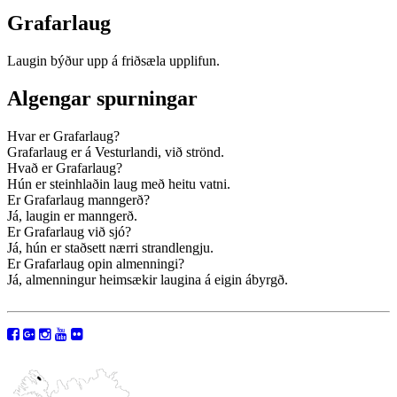
Grafarlaug
Laugin býður upp á friðsæla upplifun.
Algengar spurningar
Hvar er Grafarlaug?
Grafarlaug er á Vesturlandi, við strönd.
Hvað er Grafarlaug?
Hún er steinhlaðin laug með heitu vatni.
Er Grafarlaug manngerð?
Já, laugin er manngerð.
Er Grafarlaug við sjó?
Já, hún er staðsett nærri strandlengju.
Er Grafarlaug opin almenningi?
Já, almenningur heimsækir laugina á eigin ábyrgð.