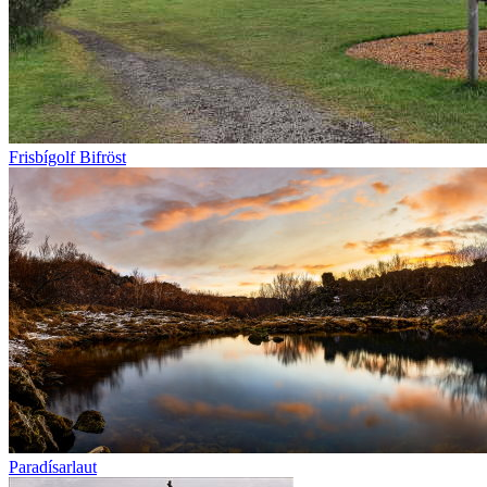
Frisbígolf Bifröst
Paradísarlaut