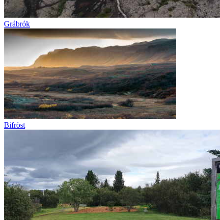
Grábrók
Bifröst