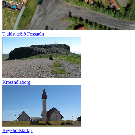
Tjaldsvæðið Fossatún
Krosshólaborg
Reykholtskirkja