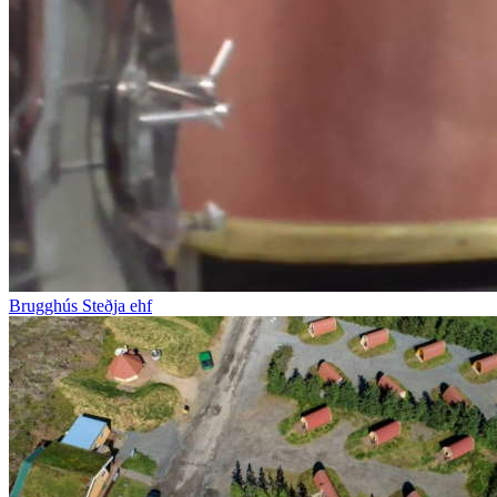
Brugghús Steðja ehf