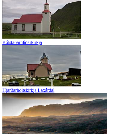
Bólstaðarhlíðarkirkja
Hjarðarholtskirkja Laxárdal