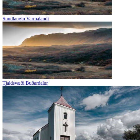
Sundlaugin Varmalandi
Tjaldsvæði Buðardalur