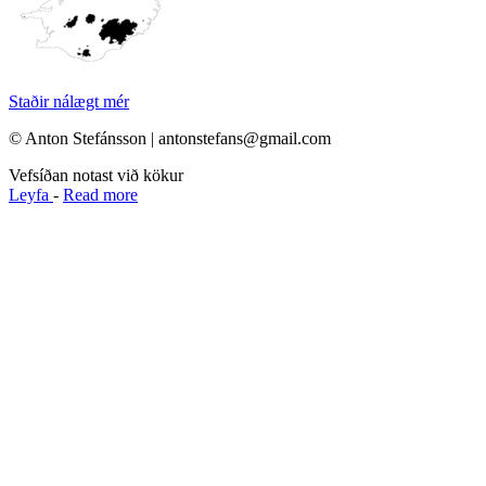
Staðir nálægt mér
© Anton Stefánsson | antonstefans@gmail.com
Vefsíðan notast við kökur
Leyfa
-
Read more