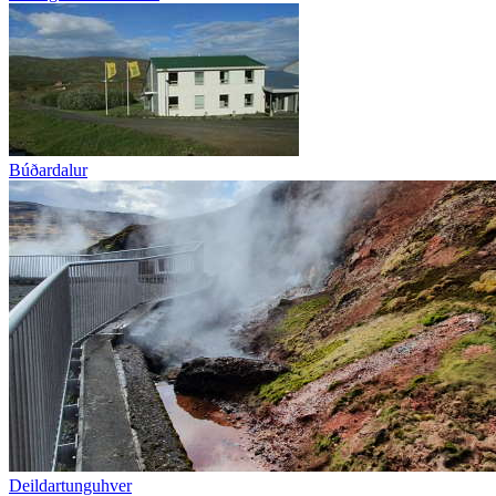
Búðardalur
Deildartunguhver