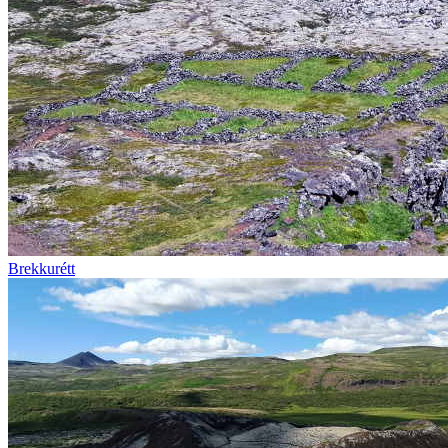
Brekkurétt