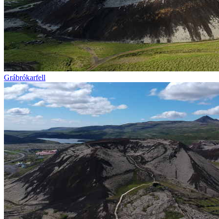
Grábrókarfell