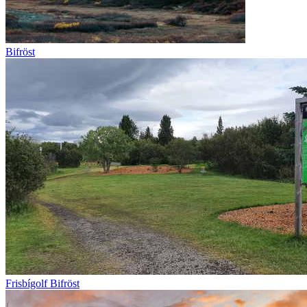
Bifröst
Frisbígolf Bifröst