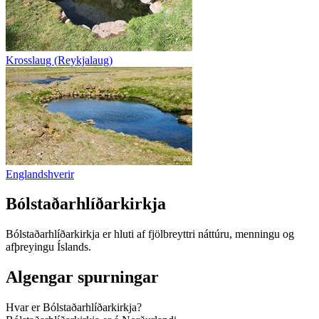
Krosslaug (Reykjalaug)
Englandshverir
Bólstaðarhlíðarkirkja
Bólstaðarhlíðarkirkja er hluti af fjölbreyttri náttúru, menningu og
afþreyingu Íslands.
Algengar spurningar
Hvar er Bólstaðarhlíðarkirkja?