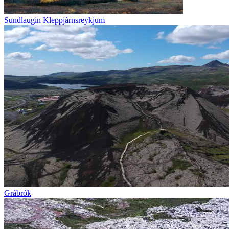
Sundlaugin Kleppjárnsreykjum
Grábrók