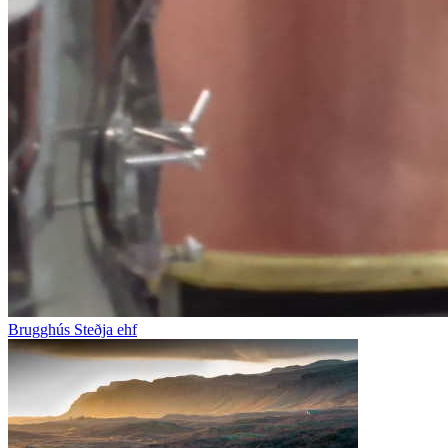
Brugghús Steðja ehf