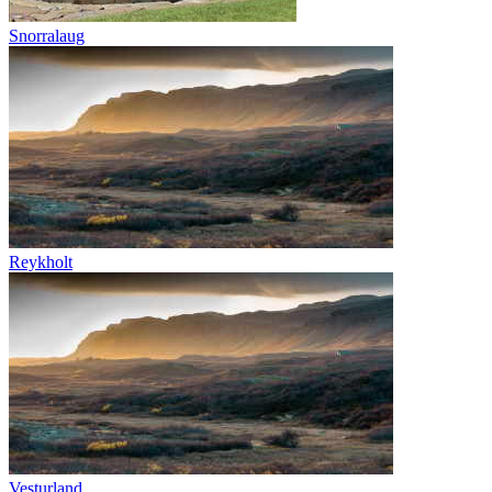
Snorralaug
Reykholt
Vesturland