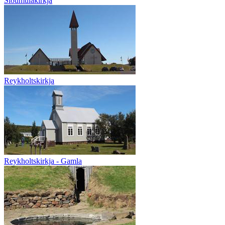
Síðumúlakirkja
Reykholtskirkja
Reykholtskirkja - Gamla