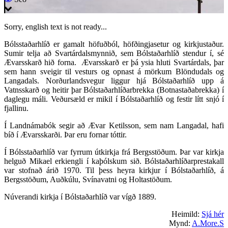
Sorry, english text is not ready...
Bólsstaðarhlíð er gamalt höfuðból, höfðingjasetur og kirkjustaður.
Sumir telja að Svartárdalsmynnið, sem Bólstaðarhlíð stendur í, sé
Ævarsskarð hið forna. Ævarsskarð er þá ysia hluti Svartárdals, þar
sem hann sveigir til vesturs og opnast á mörkum Blöndudals og
Langadals. Norðurlandsvegur liggur hjá Bólstaðarhlíð upp á
Vatnsskarð og heitir þar Bólstaðarhlíðarbrekka (Botnastaðabrekka) í
daglegu máli. Veðursæld er mikil í Bólstaðarhlíð og festir lítt snjó í
fjallinu.
Í Landnámabók segir að Ævar Ketilsson, sem nam Langadal, hafi
bíð í Ævarsskarði. Þar eru fornar tóttir.
Í Bólsstaðarhlíð var fyrrum útkirkja frá Bergsstöðum. Þar var kirkja
helguð Mikael erkiengli í kaþólskum sið. Bólstaðarhlíðarprestakall
var stofnað árið 1970. Til þess heyra kirkjur í Bólstaðarhlíð, á
Bergsstöðum, Auðkúlu, Svínavatni og Holtastöðum.
Núverandi kirkja í Bólstaðarhlíð var vígð 1889.
Heimild:
Sjá hér
Mynd:
A.More.S