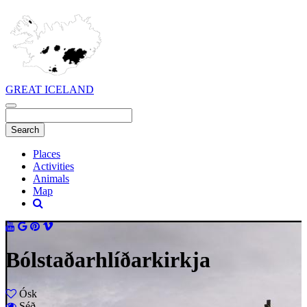
GREAT ICELAND
Places
Activities
Animals
Map
Bólstaðarhlíðarkirkja
Ósk
Séð