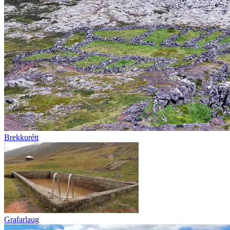
Brekkurétt
Grafarlaug