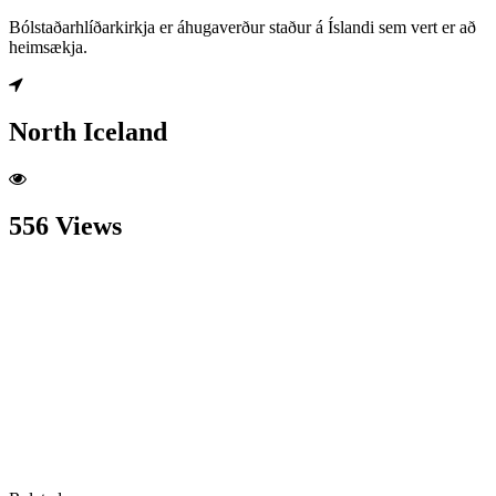
Bólstaðarhlíðarkirkja er áhugaverður staður á Íslandi sem vert er að
heimsækja.
North Iceland
556 Views