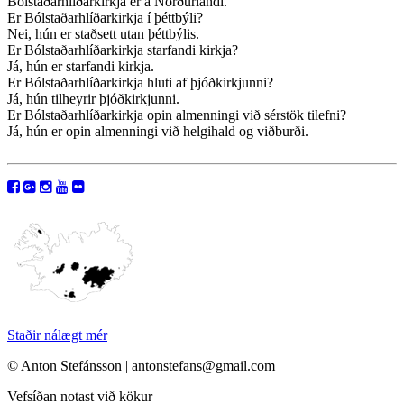
Bólstaðarhlíðarkirkja er á Norðurlandi.
Er Bólstaðarhlíðarkirkja í þéttbýli?
Nei, hún er staðsett utan þéttbýlis.
Er Bólstaðarhlíðarkirkja starfandi kirkja?
Já, hún er starfandi kirkja.
Er Bólstaðarhlíðarkirkja hluti af þjóðkirkjunni?
Já, hún tilheyrir þjóðkirkjunni.
Er Bólstaðarhlíðarkirkja opin almenningi við sérstök tilefni?
Já, hún er opin almenningi við helgihald og viðburði.
Staðir nálægt mér
© Anton Stefánsson | antonstefans@gmail.com
Vefsíðan notast við kökur