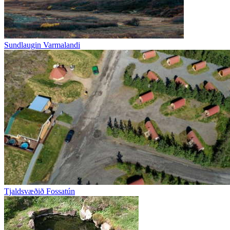
Sundlaugin Varmalandi
Tjaldsvæðið Fossatún