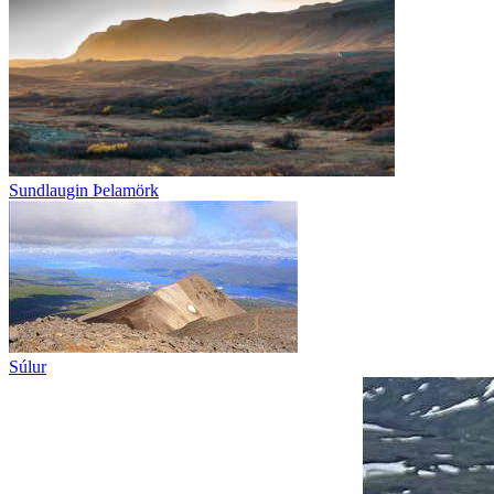
Sundlaugin Þelamörk
Súlur