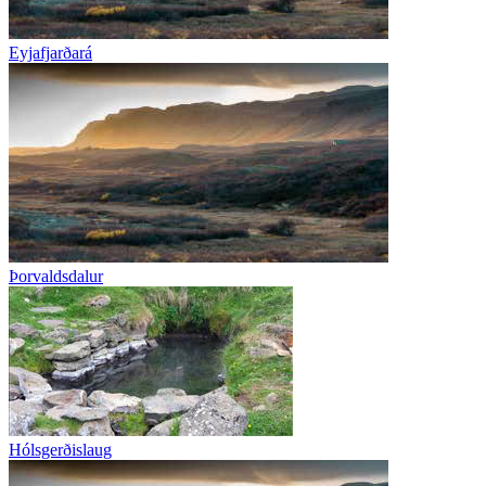
Eyjafjarðará
Þorvaldsdalur
Hólsgerðislaug