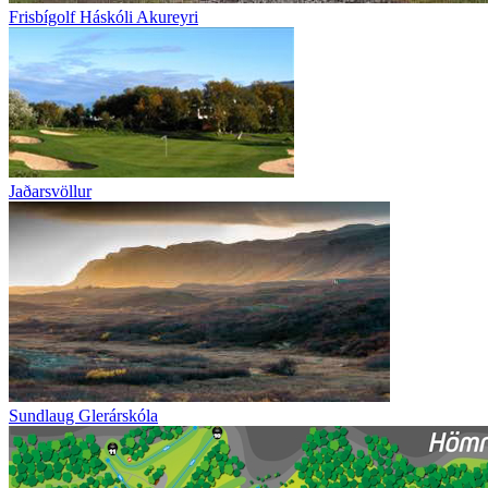
Frisbígolf Háskóli Akureyri
Jaðarsvöllur
Sundlaug Glerárskóla