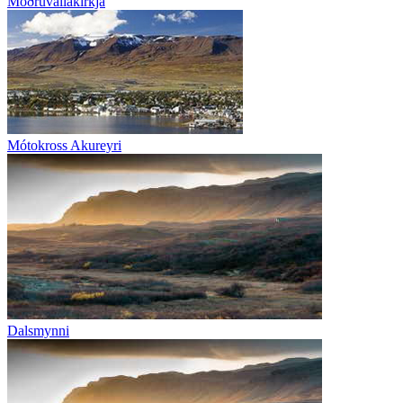
Möðruvallakirkja
Mótokross Akureyri
Dalsmynni