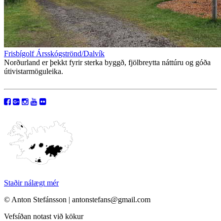
Frisbígolf Ársskógströnd/Dalvík
Norðurland er þekkt fyrir sterka byggð, fjölbreytta náttúru og góða
útivistarmöguleika.
Staðir nálægt mér
© Anton Stefánsson | antonstefans@gmail.com
Vefsíðan notast við kökur