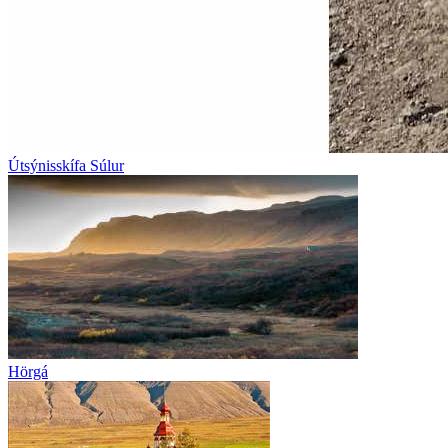
Útsýnisskífa Súlur
Hörgá