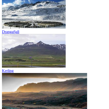
Drangafjall
Kerling