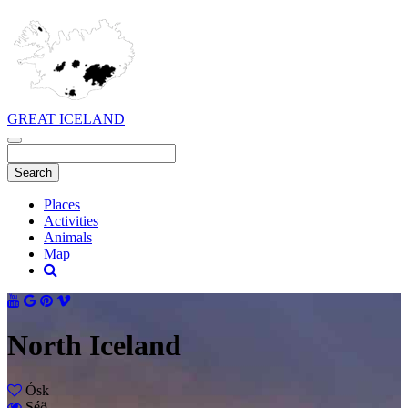
GREAT ICELAND
Places
Activities
Animals
Map
North Iceland
Ósk
Séð