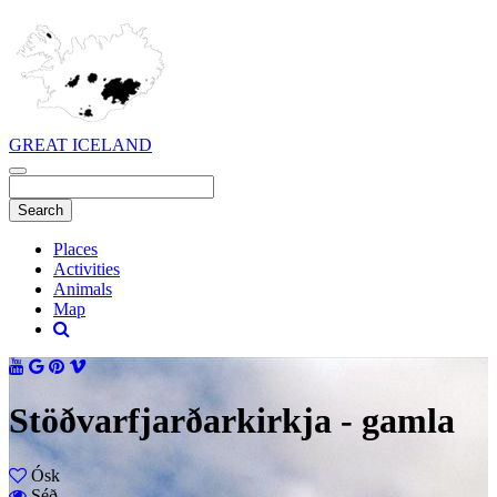
GREAT ICELAND
Places
Activities
Animals
Map
Stöðvarfjarðarkirkja - gamla
Ósk
Séð