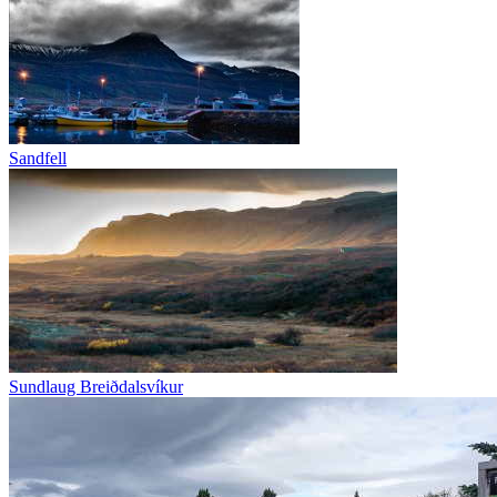
Sandfell
Sundlaug Breiðdalsvíkur