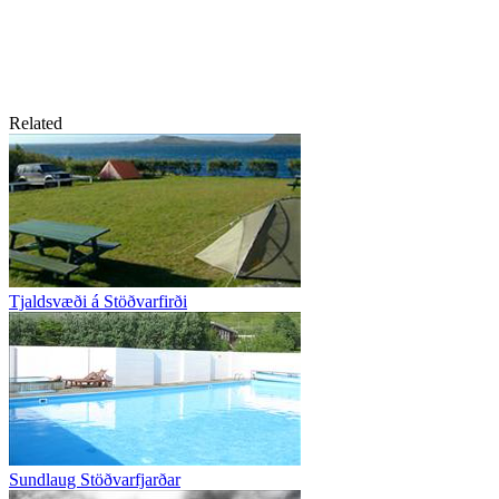
Related
Tjaldsvæði á Stöðvarfirði
Sundlaug Stöðvarfjarðar