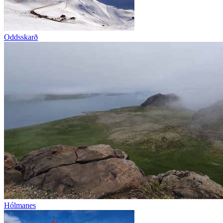
Oddsskarð
Hólmanes