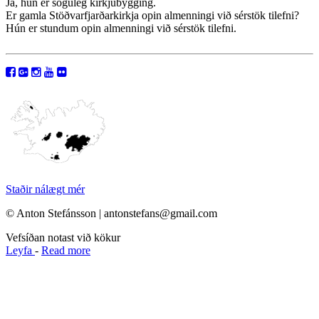
Já, hún er söguleg kirkjubygging.
Er gamla Stöðvarfjarðarkirkja opin almenningi við sérstök tilefni?
Hún er stundum opin almenningi við sérstök tilefni.
Staðir nálægt mér
© Anton Stefánsson | antonstefans@gmail.com
Vefsíðan notast við kökur
Leyfa
-
Read more