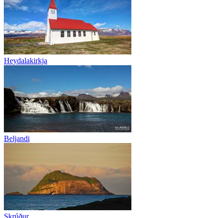
Heydalakirkja
Beljandi
Skrúður