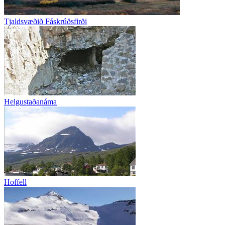
Tjaldsvæðið Fáskrúðsfirði
Helgustaðanáma
Hoffell