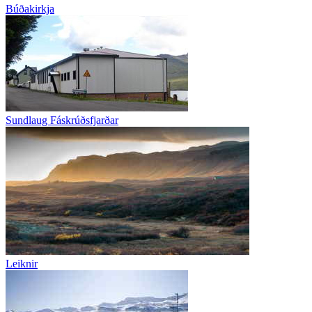
Búðakirkja
Sundlaug Fáskrúðsfjarðar
Leiknir