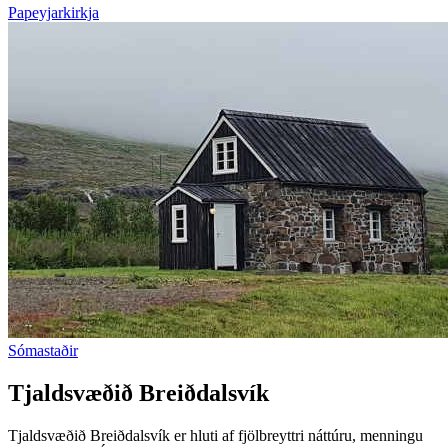
Papeyjarkirkja
Sómastaðir
Tjaldsvæðið Breiðdalsvík
Tjaldsvæðið Breiðdalsvík er hluti af fjölbreyttri náttúru, menningu