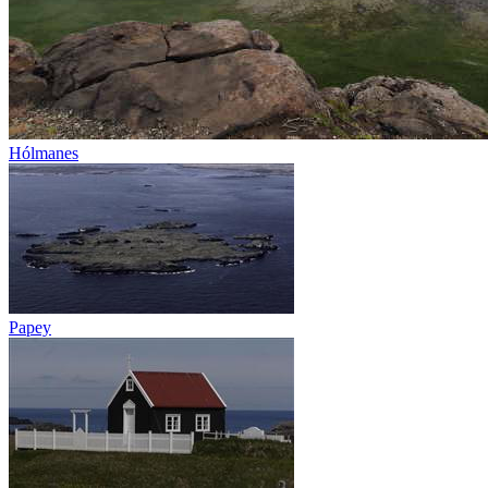
Hólmanes
Papey