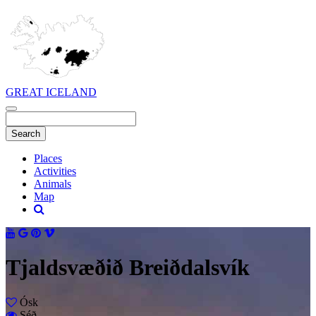
GREAT ICELAND
Places
Activities
Animals
Map
Tjaldsvæðið Breiðdalsvík
Ósk
Séð