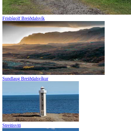
Frisbígolf Breiðdalsvík
Sundlaug Breiðdalsvíkur
Streitisviti