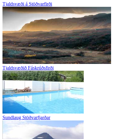
Tjaldsvæði á Stöðvarfirði
Tjaldsvæðið Fáskrúðsfirði
Sundlaug Stöðvarfjarðar