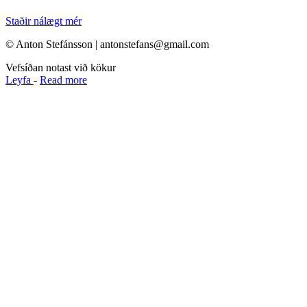
Staðir nálægt mér
© Anton Stefánsson | antonstefans@gmail.com
Vefsíðan notast við kökur
Leyfa
-
Read more