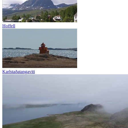
Hoffell
Karlstaðatangaviti