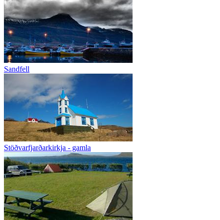
Sandfell
Stöðvarfjarðarkirkja - gamla