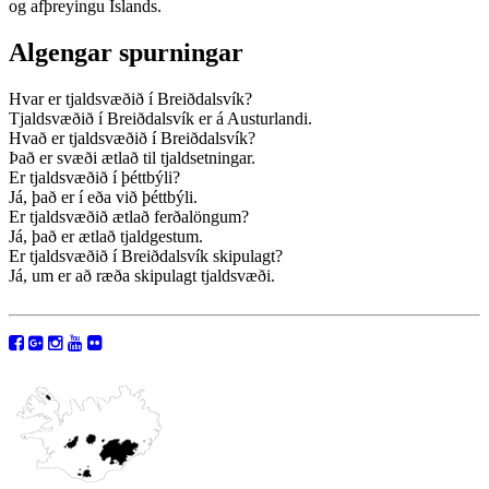
og afþreyingu Íslands.
Algengar spurningar
Hvar er tjaldsvæðið í Breiðdalsvík?
Tjaldsvæðið í Breiðdalsvík er á Austurlandi.
Hvað er tjaldsvæðið í Breiðdalsvík?
Það er svæði ætlað til tjaldsetningar.
Er tjaldsvæðið í þéttbýli?
Já, það er í eða við þéttbýli.
Er tjaldsvæðið ætlað ferðalöngum?
Já, það er ætlað tjaldgestum.
Er tjaldsvæðið í Breiðdalsvík skipulagt?
Já, um er að ræða skipulagt tjaldsvæði.