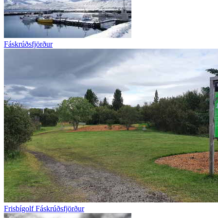
Fáskrúðsfjörður
Frisbígolf Fáskrúðsfjörður