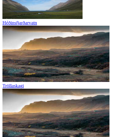
Héðinsfjarðarvatn
Tröllaskagi