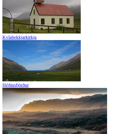
Kvíabekkjarkirkja
Héðinsfjörður