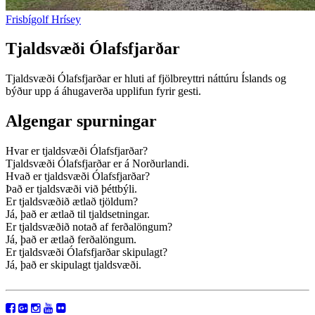
Frisbígolf Hrísey
Tjaldsvæði Ólafsfjarðar
Tjaldsvæði Ólafsfjarðar er hluti af fjölbreyttri náttúru Íslands og
býður upp á áhugaverða upplifun fyrir gesti.
Algengar spurningar
Hvar er tjaldsvæði Ólafsfjarðar?
Tjaldsvæði Ólafsfjarðar er á Norðurlandi.
Hvað er tjaldsvæði Ólafsfjarðar?
Það er tjaldsvæði við þéttbýli.
Er tjaldsvæðið ætlað tjöldum?
Já, það er ætlað til tjaldsetningar.
Er tjaldsvæðið notað af ferðalöngum?
Já, það er ætlað ferðalöngum.
Er tjaldsvæði Ólafsfjarðar skipulagt?
Já, það er skipulagt tjaldsvæði.