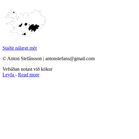
Staðir nálægt mér
© Anton Stefánsson | antonstefans@gmail.com
Vefsíðan notast við kökur
Leyfa
-
Read more