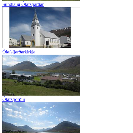
Sundlaug Ólafsfjarðar
Ólafsfjarðarkirkja
Ólafsfjörður