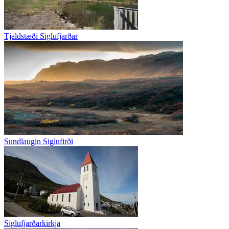
Tjaldstæði Siglufjarðar
Sundlaugin Siglufirði
Siglufjarðarkirkja