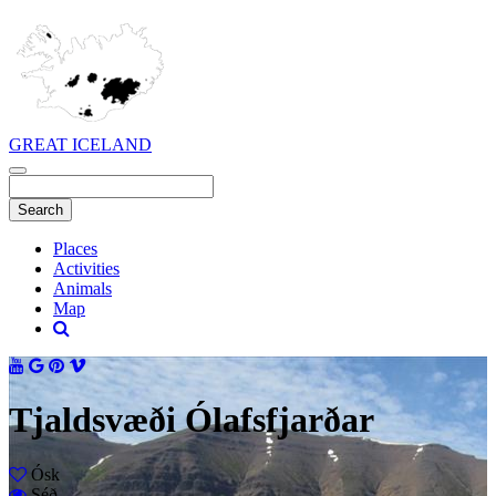
GREAT ICELAND
Places
Activities
Animals
Map
Tjaldsvæði Ólafsfjarðar
Ósk
Séð