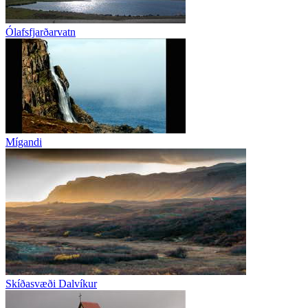
Ólafsfjarðarvatn
Mígandi
Skíðasvæði Dalvíkur