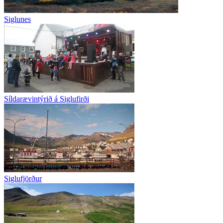
Siglunes
Síldarævintýrið á Siglufirði
Siglufjörður