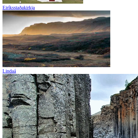
Eiríksstaðakirkja
Lindaá