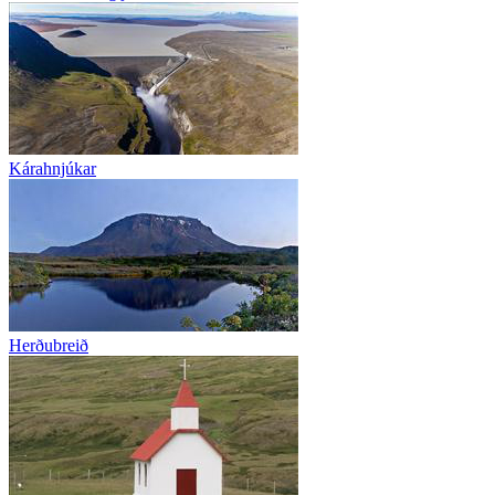
Kárahnjúkar
Herðubreið