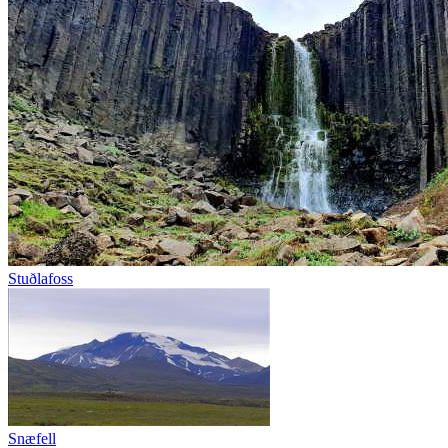
Stuðlafoss
Snæfell