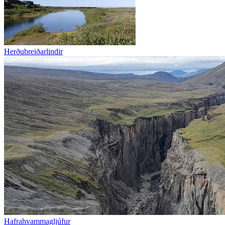
Herðubreiðarlindir
Hafrahvammagljúfur