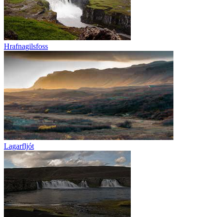
Hrafnagilsfoss
Lagarfljót