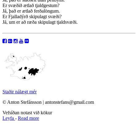
Er svæðið ætlað tjaldgestum?
Já, það er ætlað ferðalöngum.
Er Fjalladýrð skipulagt svæði?
Já, um er að ræða skipulagt tjaldsvæði.
Staðir nálægt mér
© Anton Stefánsson | antonstefans@gmail.com
Vefsíðan notast við kökur
Leyfa
-
Read more