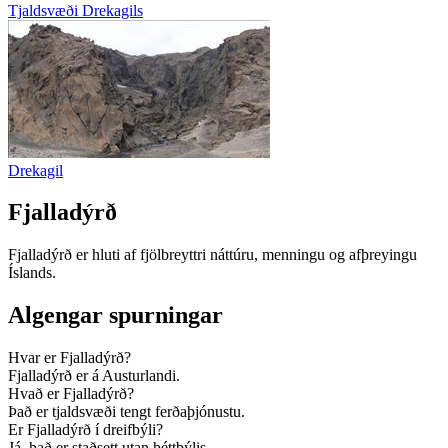
Tjaldsvæði Drekagils
Drekagil
Fjalladýrð
Fjalladýrð er hluti af fjölbreyttri náttúru, menningu og afþreyingu
Íslands.
Algengar spurningar
Hvar er Fjalladýrð?
Fjalladýrð er á Austurlandi.
Hvað er Fjalladýrð?
Það er tjaldsvæði tengt ferðaþjónustu.
Er Fjalladýrð í dreifbýli?
Já, það er staðsett utan þéttbýlis.