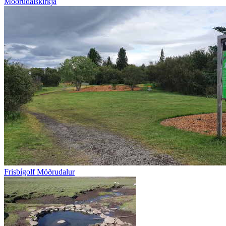
Möðrudalskirkja
Frisbígolf Möðrudalur