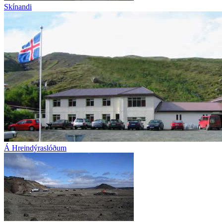
Skínandi
Á Hreindýraslóðum