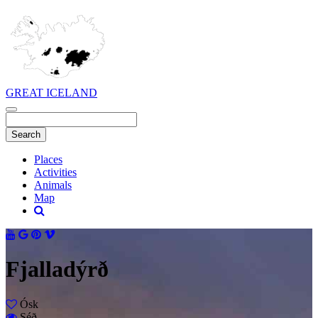
GREAT ICELAND
Places
Activities
Animals
Map
Fjalladýrð
Ósk
Séð