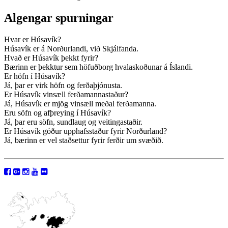
Algengar spurningar
Hvar er Húsavík?
Húsavík er á Norðurlandi, við Skjálfanda.
Hvað er Húsavík þekkt fyrir?
Bærinn er þekktur sem höfuðborg hvalaskoðunar á Íslandi.
Er höfn í Húsavík?
Já, þar er virk höfn og ferðaþjónusta.
Er Húsavík vinsæll ferðamannastaður?
Já, Húsavík er mjög vinsæll meðal ferðamanna.
Eru söfn og afþreying í Húsavík?
Já, þar eru söfn, sundlaug og veitingastaðir.
Er Húsavík góður upphafsstaður fyrir Norðurland?
Já, bærinn er vel staðsettur fyrir ferðir um svæðið.