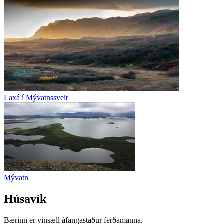
Laxá í Mývatnssveit
Mývatn
Húsavík
Bærinn er vinsæll áfangastaður ferðamanna.