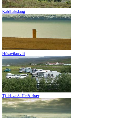
Kaldbakslaug
Húsavíkurviti
Tjaldsvæði Heiðarbær