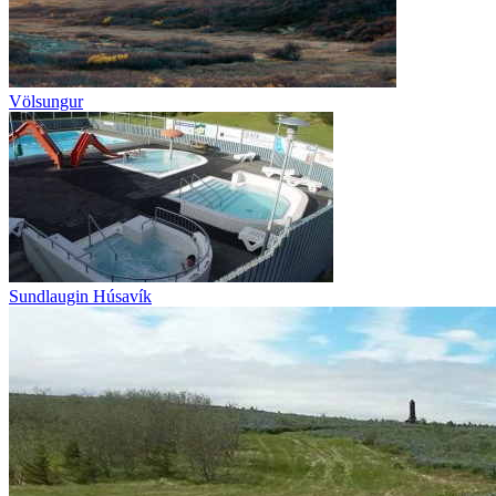
Völsungur
Sundlaugin Húsavík