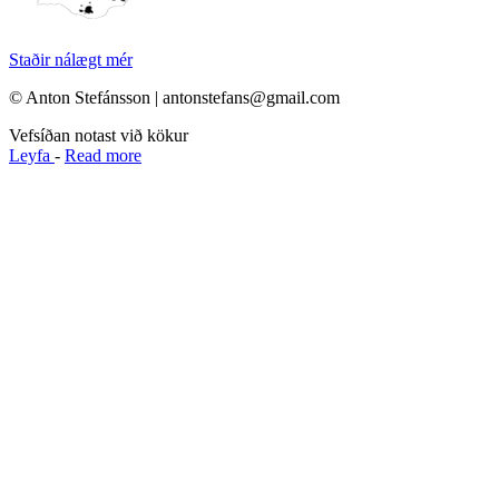
Staðir nálægt mér
© Anton Stefánsson | antonstefans@gmail.com
Vefsíðan notast við kökur
Leyfa
-
Read more