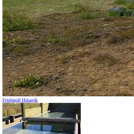
Frisbígolf Húsavík