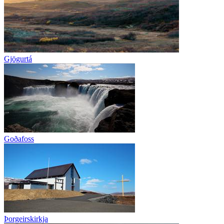
Gjögurtá
Goðafoss
Þorgeirskirkja