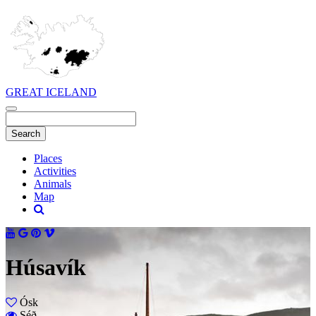
GREAT ICELAND
Places
Activities
Animals
Map
Húsavík
Ósk
Séð