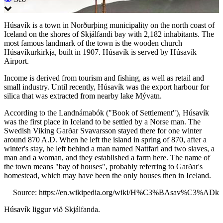
Húsavík is a town in Norðurþing municipality on the north coast of
Iceland on the shores of Skjálfandi bay with 2,182 inhabitants. The
most famous landmark of the town is the wooden church
Húsavíkurkirkja, built in 1907. Húsavík is served by Húsavík
Airport.
Income is derived from tourism and fishing, as well as retail and
small industry. Until recently, Húsavík was the export harbour for
silica that was extracted from nearby lake Mývatn.
According to the Landnámabók ("Book of Settlement"), Húsavík
was the first place in Iceland to be settled by a Norse man. The
Swedish Viking Garðar Svavarsson stayed there for one winter
around 870 A.D. When he left the island in spring of 870, after a
winter's stay, he left behind a man named Nattfari and two slaves, a
man and a woman, and they established a farm here. The name of
the town means "bay of houses", probably referring to Garðar's
homestead, which may have been the only houses then in Iceland.
Source: https://en.wikipedia.org/wiki/H%C3%BAsav%C3%ADk
Húsavík liggur við Skjálfanda.