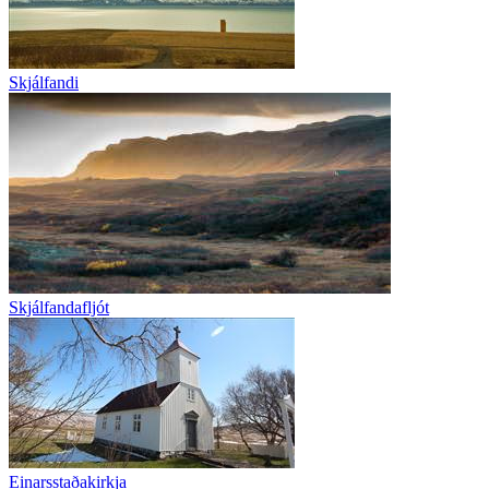
Skjálfandi
Skjálfandafljót
Einarsstaðakirkja