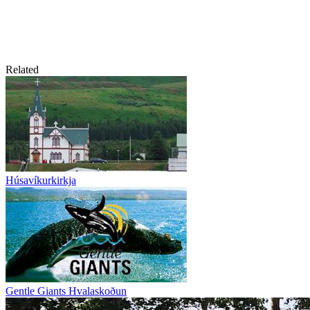
Related
Húsavíkurkirkja
Gentle Giants Hvalaskoðun