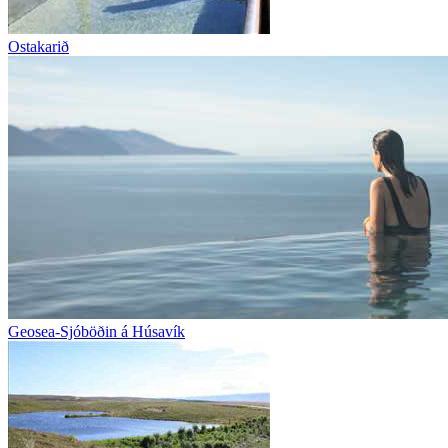
Ostakarið
Geosea-Sjóböðin á Húsavík