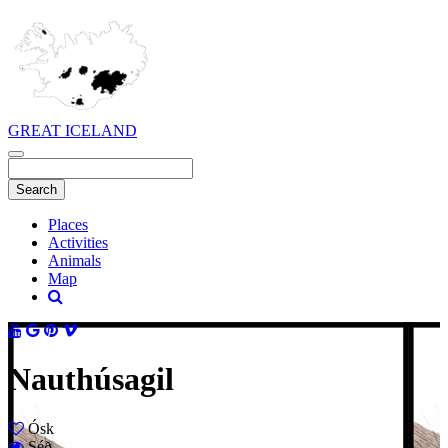
GREAT ICELAND
Places
Activities
Animals
Map
Nauthúsagil
Ósk
Séð