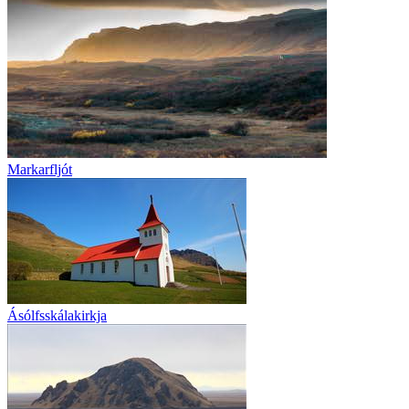
Markarfljót
Ásólfsskálakirkja