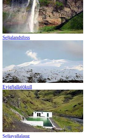
Seljalandsfoss
Eyjafjallajökull
Seljavallalaug