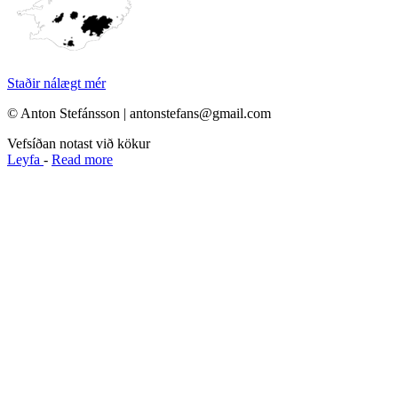
Staðir nálægt mér
© Anton Stefánsson | antonstefans@gmail.com
Vefsíðan notast við kökur
Leyfa
-
Read more