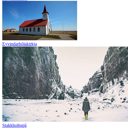
Eyvindarhólakirkja
Stakkholtsgjá