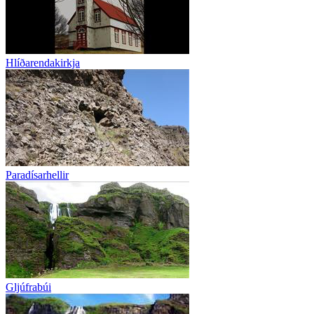
Hlíðarendakirkja
Paradísarhellir
Gljúfrabúi