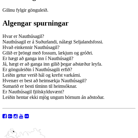
Gilinu fylgir gönguleið.
Algengar spurningar
Hvar er Nauthúsagil?
Nauthúsagil er á Suðurlandi, nálægt Seljalandsfossi.
Hvað einkennir Nauthúsagil?
Gilið er þröngt með fossum, lækjum og gróðri.
Er hægt að ganga inn í Nauthúsagil?
Já, hægt er að ganga inn gilið þegar aðstæður leyfa.
Er gönguleiðin í Nauthúsagili erfið?
Leiðin getur verið hál og krefst varkárni.
Hvenær er best að heimsækja Nauthúsagil?
Sumarið er besti tíminn til heimsóknar.
Er Nauthúsagil fjölskylduvænt?
Leiðin hentar ekki mjög ungum börnum án aðstoðar.