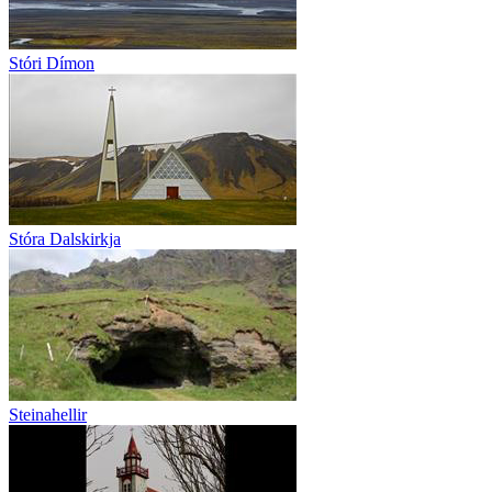
Stóri Dímon
Stóra Dalskirkja
Steinahellir