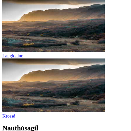
Langidalur
Krossá
Nauthúsagil