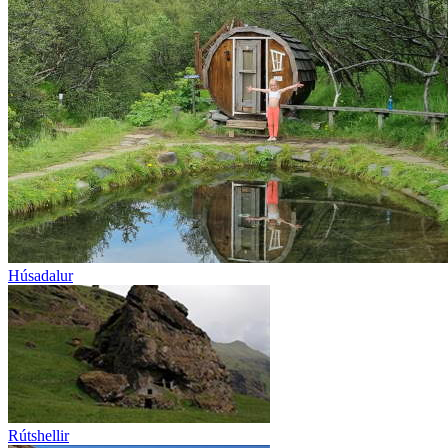
Húsadalur
Rútshellir