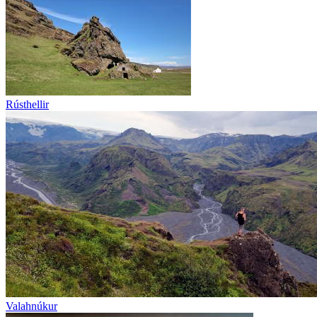
Rústhellir
Valahnúkur