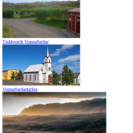
Tjaldsvæði Vopnafjarðar
Vopnafjarðarkirkja