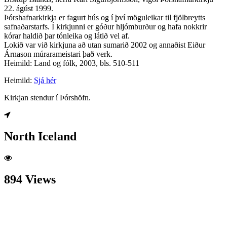
22. ágúst 1999.
Þórshafnarkirkja er fagurt hús og í því möguleikar til fjölbreytts
safnaðarstarfs. Í kirkjunni er góður hljómburður og hafa nokkrir
kórar haldið þar tónleika og látið vel af.
Lokið var við kirkjuna að utan sumarið 2002 og annaðist Eiður
Árnason múrarameistari það verk.
Heimild: Land og fólk, 2003, bls. 510-511
Heimild:
Sjá hér
Kirkjan stendur í Þórshöfn.
North Iceland
894 Views