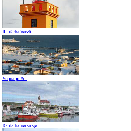
Raufarhafnarviti
Vopnafjörður
Raufarhafnarkirkja