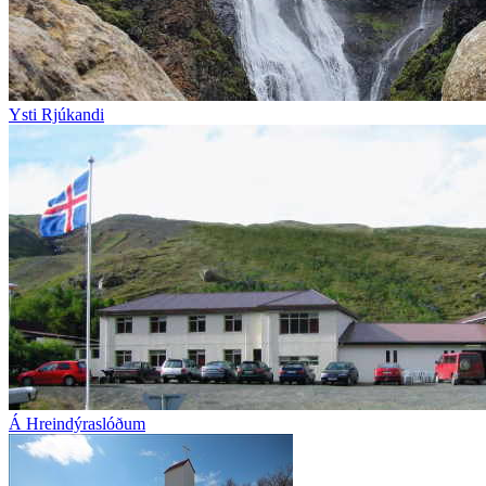
Ysti Rjúkandi
Á Hreindýraslóðum