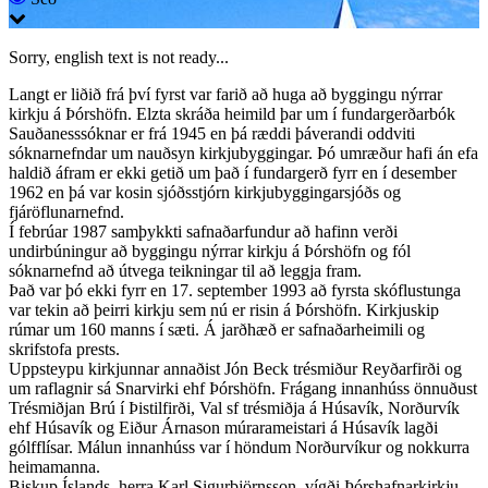
Sorry, english text is not ready...
Langt er liðið frá því fyrst var farið að huga að byggingu nýrrar
kirkju á Þórshöfn. Elzta skráða heimild þar um í fundargerðarbók
Sauðanesssóknar er frá 1945 en þá ræddi þáverandi oddviti
sóknarnefndar um nauðsyn kirkjubyggingar. Þó umræður hafi án efa
haldið áfram er ekki getið um það í fundargerð fyrr en í desember
1962 en þá var kosin sjóðsstjórn kirkjubyggingarsjóðs og
fjáröflunarnefnd.
Í febrúar 1987 samþykkti safnaðarfundur að hafinn verði
undirbúningur að byggingu nýrrar kirkju á Þórshöfn og fól
sóknarnefnd að útvega teikningar til að leggja fram.
Það var þó ekki fyrr en 17. september 1993 að fyrsta skóflustunga
var tekin að þeirri kirkju sem nú er risin á Þórshöfn. Kirkjuskip
rúmar um 160 manns í sæti. Á jarðhæð er safnaðarheimili og
skrifstofa prests.
Uppsteypu kirkjunnar annaðist Jón Beck trésmiður Reyðarfirði og
um raflagnir sá Snarvirki ehf Þórshöfn. Frágang innanhúss önnuðust
Trésmiðjan Brú í Þistilfirði, Val sf trésmiðja á Húsavík, Norðurvík
ehf Húsavík og Eiður Árnason múrarameistari á Húsavík lagði
gólfflísar. Málun innanhúss var í höndum Norðurvíkur og nokkurra
heimamanna.
Biskup Íslands, herra Karl Sigurbjörnsson, vígði Þórshafnarkirkju