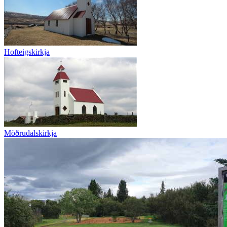
Hofteigskirkja
Möðrudalskirkja