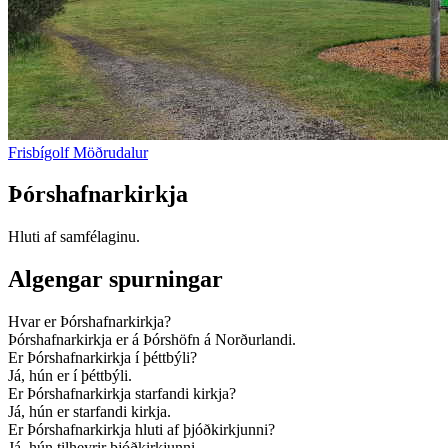
Frisbígolf Möðrudalur
Þórshafnarkirkja
Hluti af samfélaginu.
Algengar spurningar
Hvar er Þórshafnarkirkja?
Þórshafnarkirkja er á Þórshöfn á Norðurlandi.
Er Þórshafnarkirkja í þéttbýli?
Já, hún er í þéttbýli.
Er Þórshafnarkirkja starfandi kirkja?
Já, hún er starfandi kirkja.
Er Þórshafnarkirkja hluti af þjóðkirkjunni?
Já, hún tilheyrir þjóðkirkjunni.