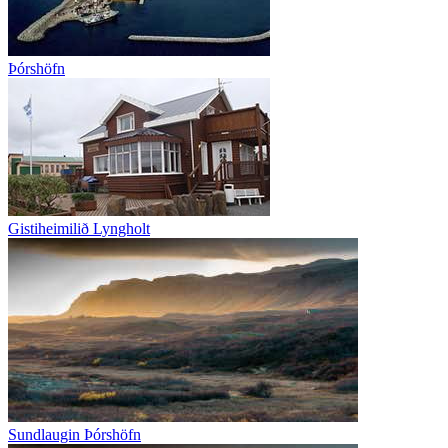
Þórshöfn
Gistiheimilið Lyngholt
Sundlaugin Þórshöfn