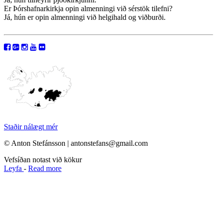
Er Þórshafnarkirkja opin almenningi við sérstök tilefni?
Já, hún er opin almenningi við helgihald og viðburði.
Staðir nálægt mér
© Anton Stefánsson | antonstefans@gmail.com
Vefsíðan notast við kökur
Leyfa
-
Read more