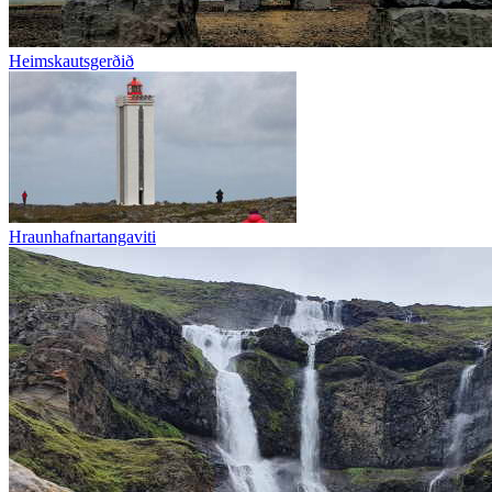
Heimskautsgerðið
Hraunhafnartangaviti