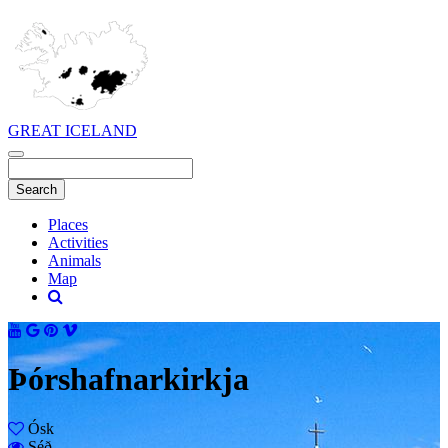
GREAT ICELAND
Places
Activities
Animals
Map
Þórshafnarkirkja
Ósk
Séð