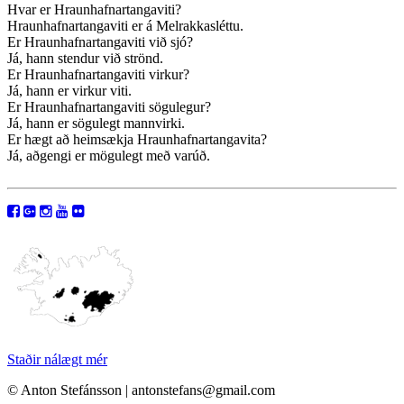
Hvar er Hraunhafnartangaviti?
Hraunhafnartangaviti er á Melrakkasléttu.
Er Hraunhafnartangaviti við sjó?
Já, hann stendur við strönd.
Er Hraunhafnartangaviti virkur?
Já, hann er virkur viti.
Er Hraunhafnartangaviti sögulegur?
Já, hann er sögulegt mannvirki.
Er hægt að heimsækja Hraunhafnartangavita?
Já, aðgengi er mögulegt með varúð.
Staðir nálægt mér
© Anton Stefánsson | antonstefans@gmail.com