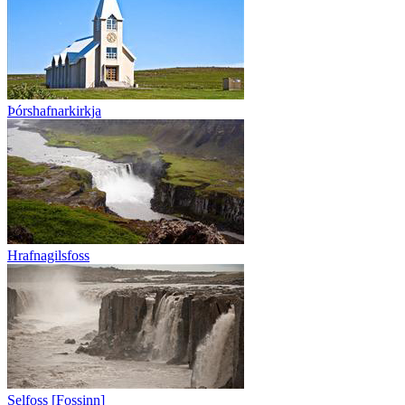
Þórshafnarkirkja
Hrafnagilsfoss
Selfoss [Fossinn]