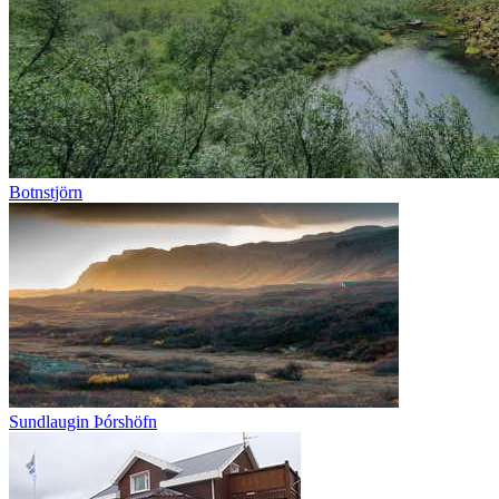
Botnstjörn
Sundlaugin Þórshöfn