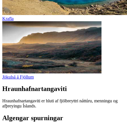
Krafla
Jökulsá á Fjöllum
Hraunhafnartangaviti
Hraunhafnartangaviti er hluti af fjölbreyttri náttúru, menningu og
afþreyingu Íslands.
Algengar spurningar