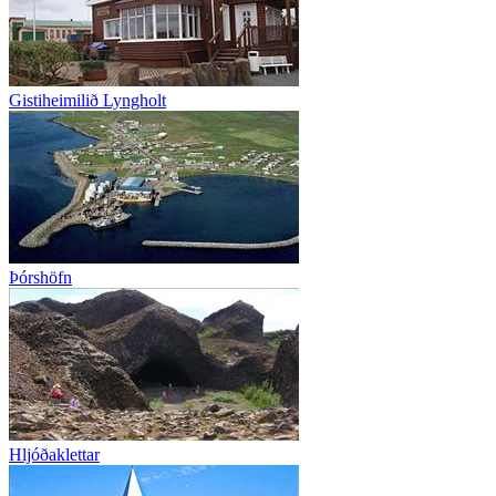
Gistiheimilið Lyngholt
Þórshöfn
Hljóðaklettar