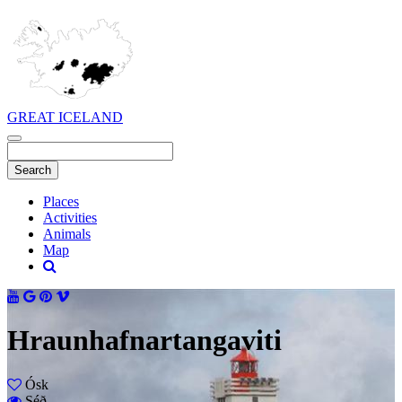
GREAT ICELAND
Places
Activities
Animals
Map
Hraunhafnartangaviti
Ósk
Séð