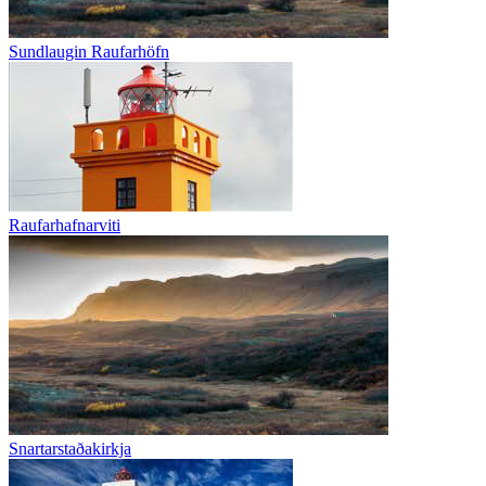
Sundlaugin Raufarhöfn
Raufarhafnarviti
Snartarstaðakirkja