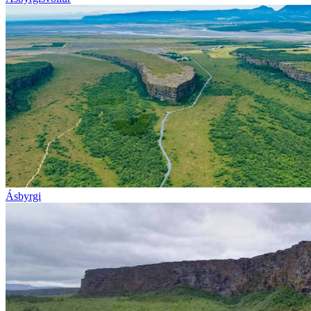
Ásbyrgi