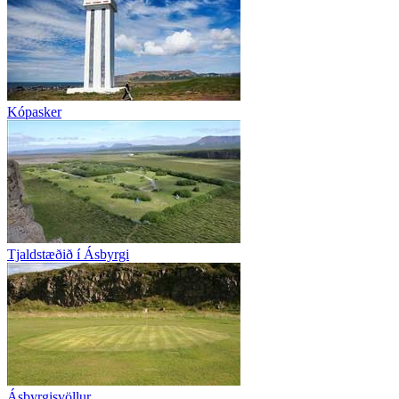
Kópasker
Tjaldstæðið í Ásbyrgi
Ásbyrgisvöllur