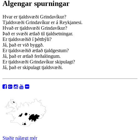
Algengar spurningar
Hvar er tjaldsvæði Grindavíkur?
Tjaldsvæði Grindavíkur er á Reykjanesi.
Hvað er tjaldsvæði Grindavíkur?
Það er svæði ætlað til tjaldsetningar.
Er tjaldsvæðið í þéttbýli?
Já, það er við byggð.
Er tjaldsvæðið ætlað tjaldgestum?
Já, það er ætlað ferðalöngum.
Er tjaldsvæði Grindavíkur skipulagt?
Já, það er skipulagt tjaldsvæði.
Staðir nálægt mér