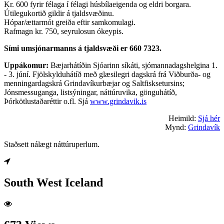
Kr. 600 fyrir félaga í félagi húsbílaeigenda og eldri borgara.
Útilegukortið gildir á tjaldsvæðinu.
Hópar/ættarmót greiða eftir samkomulagi.
Rafmagn kr. 750, seyrulosun ókeypis.
Sími umsjónarmanns á tjaldsvæði er 660 7323.
Uppákomur:
Bæjarhátíðin Sjóarinn síkáti, sjómannadagshelgina 1.
- 3. júní. Fjölskylduhátíð með glæsilegri dagskrá frá Viðburða- og
menningardagskrá Grindavíkurbæjar og Saltfisksetursins;
Jónsmessuganga, listsýningar, náttúruvika, gönguhátíð,
Þórkötlustaðaréttir o.fl. Sjá
www.grindavik.is
Heimild:
Sjá hér
Mynd:
Grindavík
Staðsett nálægt náttúruperlum.
South West Iceland