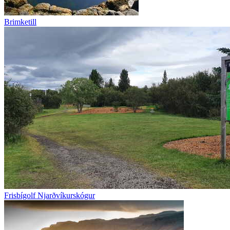
Brimketill
Frisbígolf Njarðvíkurskógur