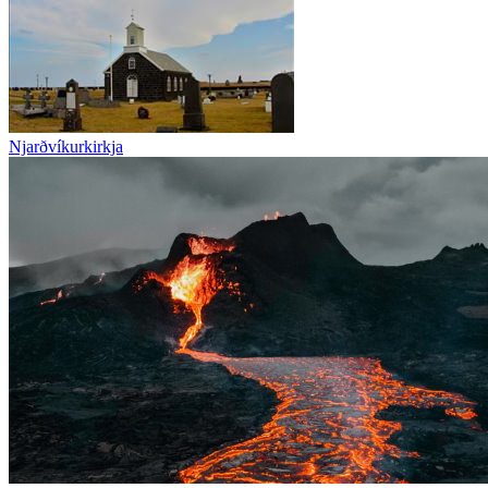
Njarðvíkurkirkja