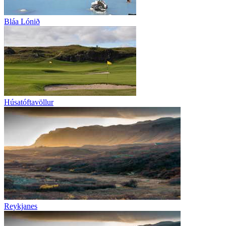
Bláa Lónið
Húsatóftavöllur
Reykjanes