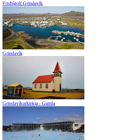
Frisbígolf Grindavík
Grindavík
Grindavíkurkirkja - Gamla