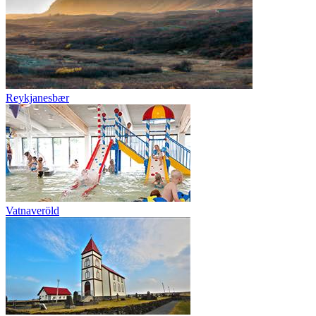
Reykjanesbær
Vatnaveröld