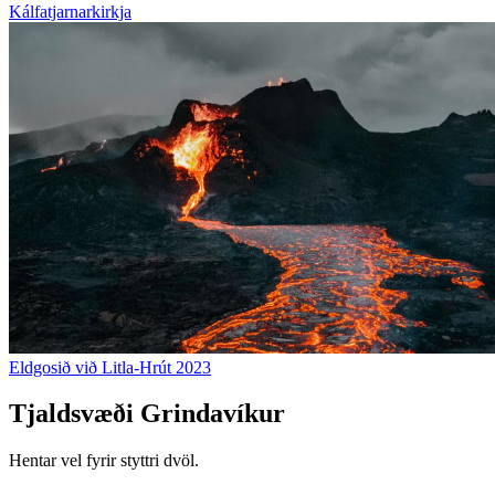
Kálfatjarnarkirkja
Eldgosið við Litla-Hrút 2023
Tjaldsvæði Grindavíkur
Hentar vel fyrir styttri dvöl.