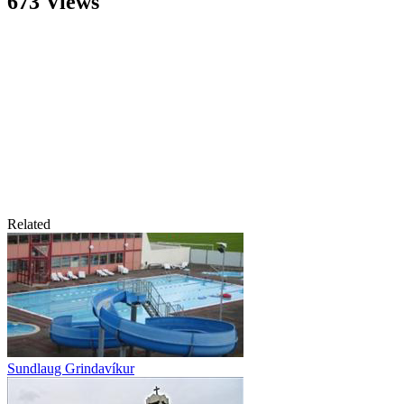
673 Views
Related
Sundlaug Grindavíkur