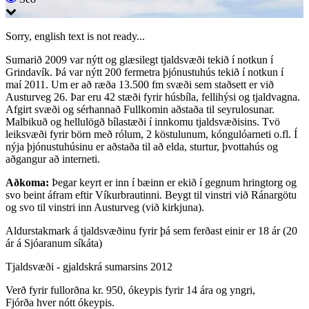
Sorry, english text is not ready...
Sumarið 2009 var nýtt og glæsilegt tjaldsvæði tekið í notkun í
Grindavík. Þá var nýtt 200 fermetra þjónustuhús tekið í notkun í
maí 2011. Um er að ræða 13.500 fm svæði sem staðsett er við
Austurveg 26. Þar eru 42 stæði fyrir húsbíla, fellihýsi og tjaldvagna.
Afgirt svæði og sérhannað Fullkomin aðstaða til seyrulosunar.
Malbikuð og hellulögð bílastæði í innkomu tjaldsvæðisins. Tvö
leiksvæði fyrir börn með rólum, 2 köstulunum, kóngulóarneti o.fl. Í
nýja þjónustuhúsinu er aðstaða til að elda, sturtur, þvottahús og
aðgangur að interneti.
Aðkoma:
Þegar keyrt er inn í bæinn er ekið í gegnum hringtorg og
svo beint áfram eftir Víkurbrautinni. Beygt til vinstri við Ránargötu
og svo til vinstri inn Austurveg (við kirkjuna).
Aldurstakmark á tjaldsvæðinu fyrir þá sem ferðast einir er 18 ár (20
ár á Sjóaranum síkáta)
Tjaldsvæði - gjaldskrá sumarsins 2012
Verð fyrir fullorðna kr. 950, ókeypis fyrir 14 ára og yngri,
Fjórða hver nótt ókeypis.