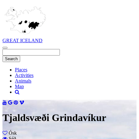
GREAT ICELAND
Places
Activities
Animals
Map
Tjaldsvæði Grindavíkur
Ósk
Séð