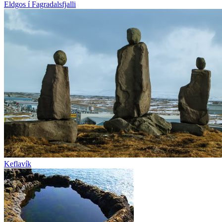
Eldgos í Fagradalsfjalli
Keflavík