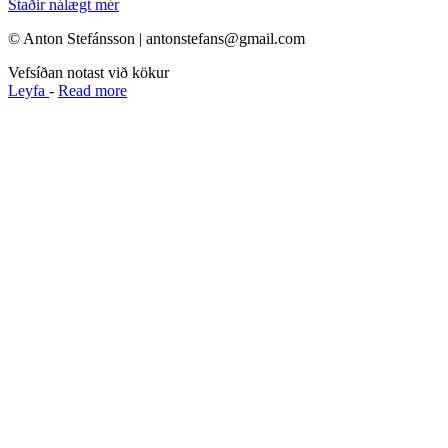
Staðir nálægt mér
© Anton Stefánsson | antonstefans@gmail.com
Vefsíðan notast við kökur
Leyfa
-
Read more