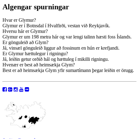
Algengar spurningar
Hvar er Glymur?
Glymur er í Botnsdal í Hvalfirði, vestan við Reykjavík.
Hversu hár er Glymur?
Glymur er um 198 metra hár og var lengi talinn hæsti foss Íslands.
Er gönguleið að Glym?
Já, vinsæl gönguleið liggur að fossinum en hún er krefjandi.
Er Glymur hættulegur í rigningu?
Já, leiðin getur orðið hál og hættuleg í mikilli rigningu.
Hvenær er best að heimsækja Glym?
Best er að heimsækja Glym yfir sumartímann þegar leiðin er örugg.