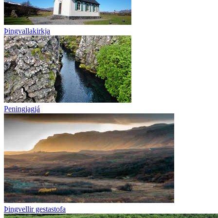
Þingvallakirkja
Peningjagjá
Þingvellir gestastofa