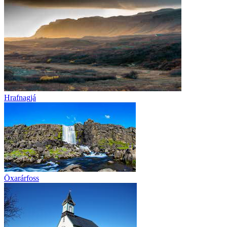
Hrafnagjá
Öxarárfoss