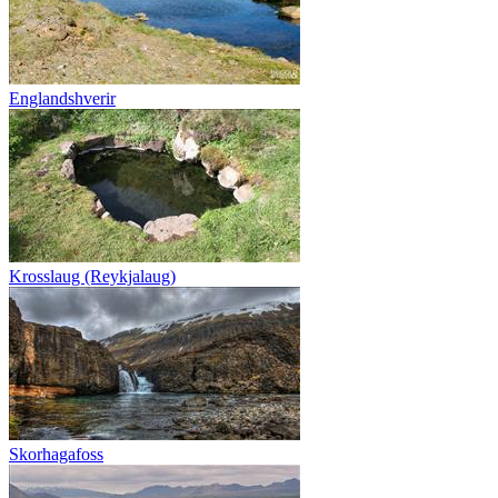
Englandshverir
Krosslaug (Reykjalaug)
Skorhagafoss