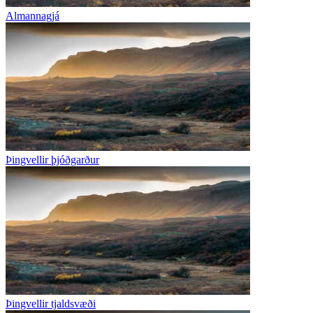
Almannagjá
Þingvellir þjóðgarður
Þingvellir tjaldsvæði