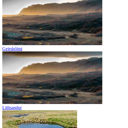
Geirshólmi
Litlisandur