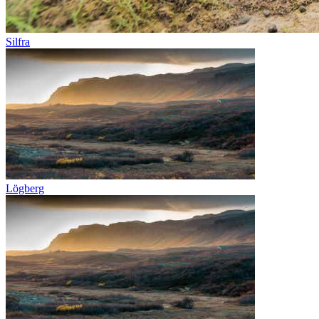
Silfra
Lögberg