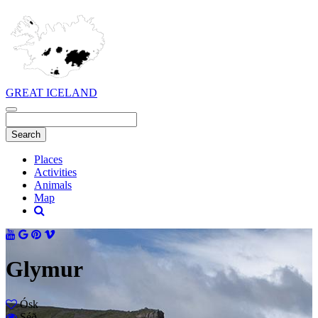
GREAT ICELAND
Places
Activities
Animals
Map
Glymur
Ósk
Séð