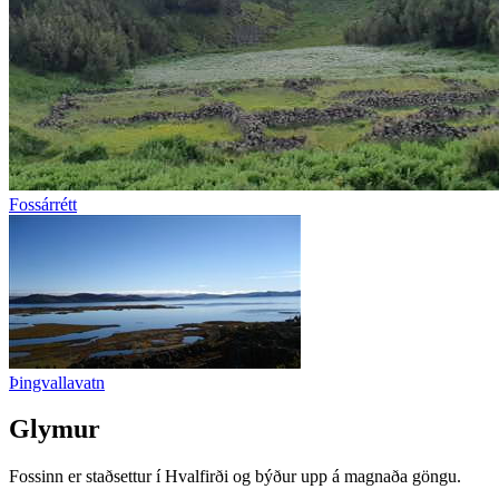
Fossárrétt
Þingvallavatn
Glymur
Fossinn er staðsettur í Hvalfirði og býður upp á magnaða göngu.