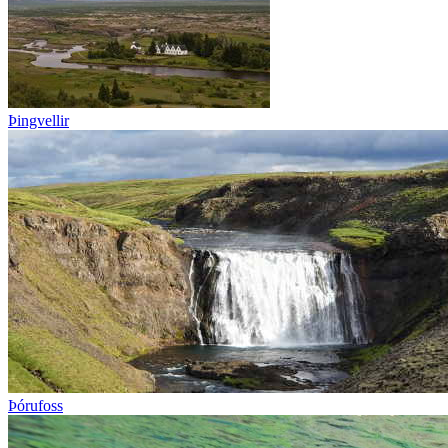
Þingvellir
Þórufoss