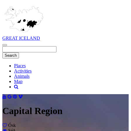
GREAT ICELAND
Places
Activities
Animals
Map
Capital Region
Ósk
Séð