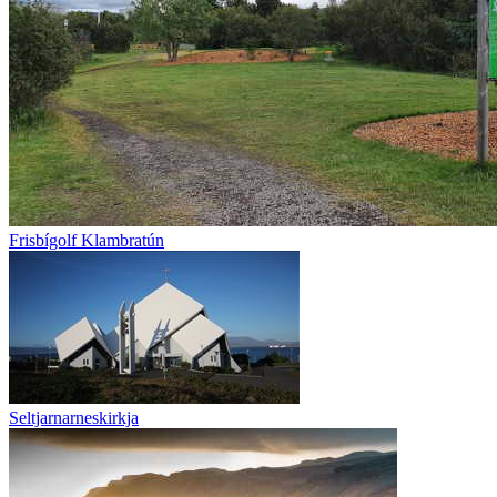
Frisbígolf Klambratún
Seltjarnarneskirkja