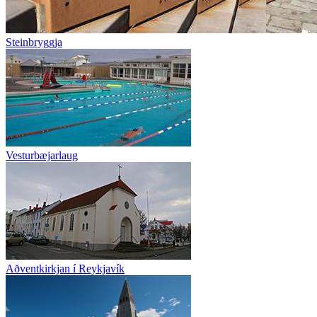
Steinbryggja
Vesturbæjarlaug
Aðventkirkjan í Reykjavík