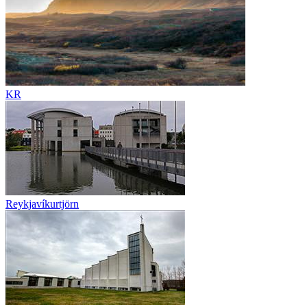
KR
Reykjavíkurtjörn