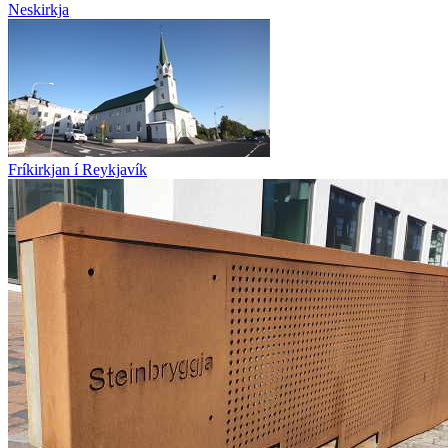
Neskirkja
Fríkirkjan í Reykjavík