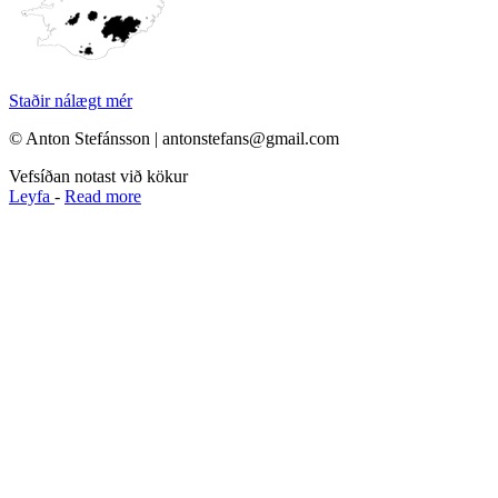
Staðir nálægt mér
© Anton Stefánsson | antonstefans@gmail.com
Vefsíðan notast við kökur
Leyfa
-
Read more