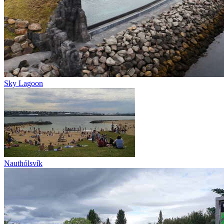
Sky Lagoon
Nauthólsvík