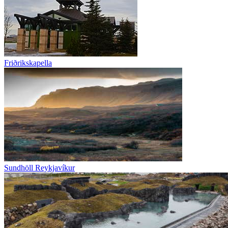
Friðrikskapella
Sundhöll Reykjavíkur