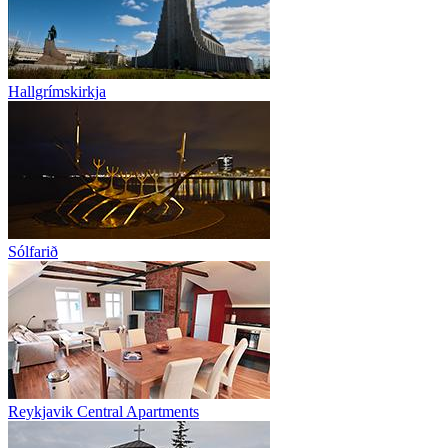
Hallgrímskirkja
Sólfarið
Reykjavik Central Apartments