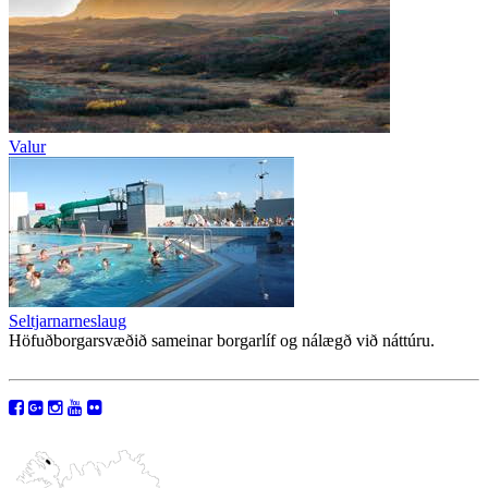
Valur
Seltjarnarneslaug
Höfuðborgarsvæðið sameinar borgarlíf og nálægð við náttúru.