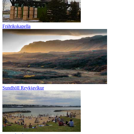
Friðrikskapella
Sundhöll Reykjavíkur