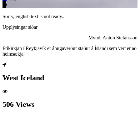
Sorry, english text is not ready...
Upplýsingar síðar
Mynd: Anton Stefánsson
Fríkirkjan í Reykjavík er áhugaverður staður á Íslandi sem vert er að
heimsækja.
West Iceland
506 Views