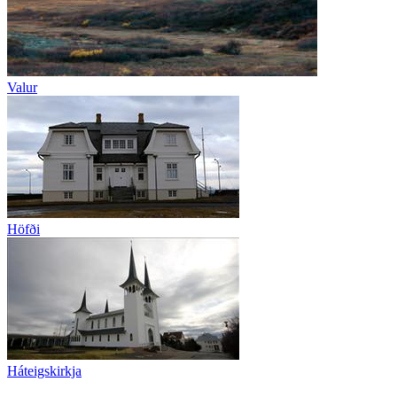
Valur
Höfði
Háteigskirkja