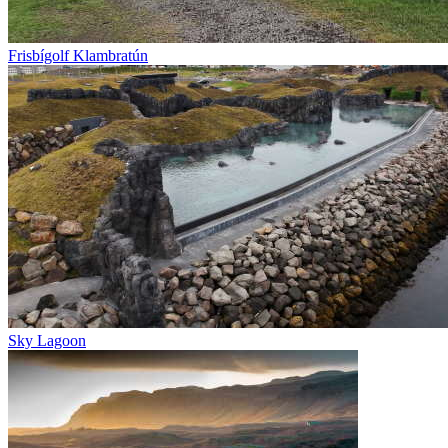
Frisbígolf Klambratún
Sky Lagoon