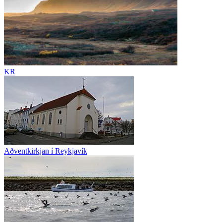
KR
Aðventkirkjan í Reykjavík