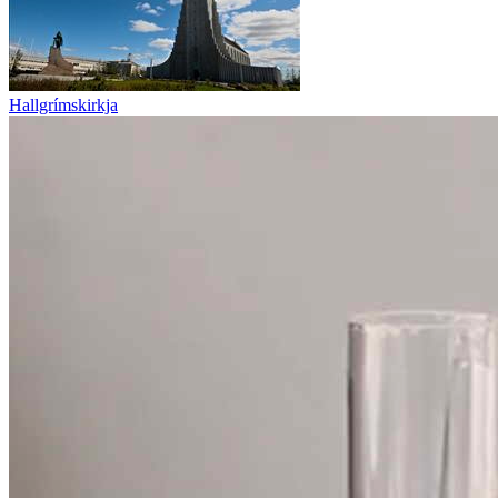
Hallgrímskirkja