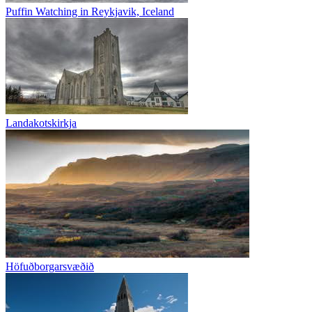
Puffin Watching in Reykjavik, Iceland
Landakotskirkja
Höfuðborgarsvæðið