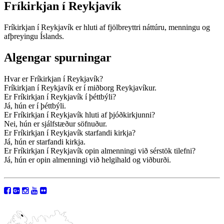
Fríkirkjan í Reykjavík
Fríkirkjan í Reykjavík er hluti af fjölbreyttri náttúru, menningu og
afþreyingu Íslands.
Algengar spurningar
Hvar er Fríkirkjan í Reykjavík?
Fríkirkjan í Reykjavík er í miðborg Reykjavíkur.
Er Fríkirkjan í Reykjavík í þéttbýli?
Já, hún er í þéttbýli.
Er Fríkirkjan í Reykjavík hluti af þjóðkirkjunni?
Nei, hún er sjálfstæður söfnuður.
Er Fríkirkjan í Reykjavík starfandi kirkja?
Já, hún er starfandi kirkja.
Er Fríkirkjan í Reykjavík opin almenningi við sérstök tilefni?
Já, hún er opin almenningi við helgihald og viðburði.