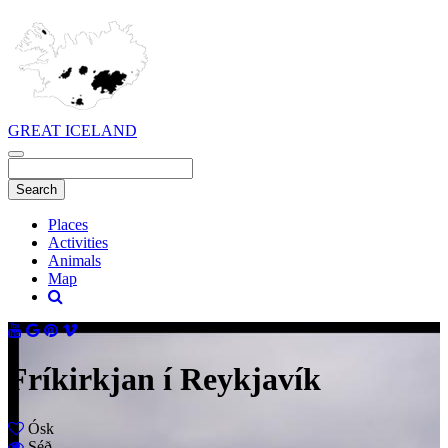
GREAT ICELAND
Places
Activities
Animals
Map
Fríkirkjan í Reykjavík
Ósk
Séð