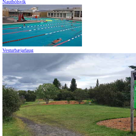
Nauthólsvík
Vesturbæjarlaug