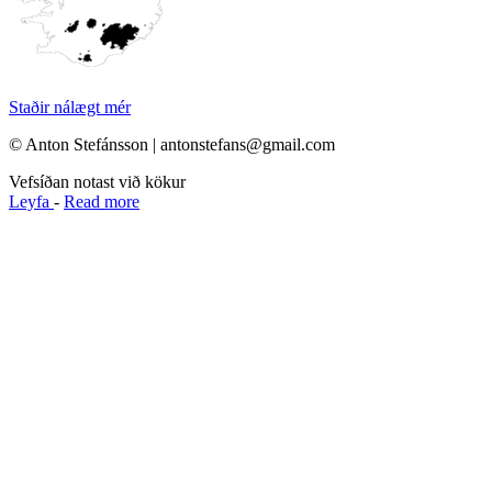
Staðir nálægt mér
© Anton Stefánsson | antonstefans@gmail.com
Vefsíðan notast við kökur
Leyfa
-
Read more