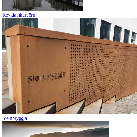
Reykjavíkurtjörn
Steinbryggja