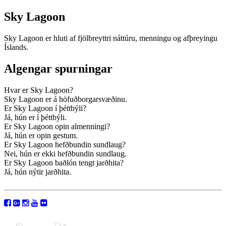
Sky Lagoon
Sky Lagoon er hluti af fjölbreyttri náttúru, menningu og afþreyingu
Íslands.
Algengar spurningar
Hvar er Sky Lagoon?
Sky Lagoon er á höfuðborgarsvæðinu.
Er Sky Lagoon í þéttbýli?
Já, hún er í þéttbýli.
Er Sky Lagoon opin almenningi?
Já, hún er opin gestum.
Er Sky Lagoon hefðbundin sundlaug?
Nei, hún er ekki hefðbundin sundlaug.
Er Sky Lagoon baðlón tengt jarðhita?
Já, hún nýtir jarðhita.