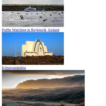
Puffin Watching in Reykjavik, Iceland
Kópavogskirkja