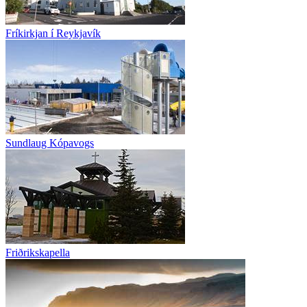
Fríkirkjan í Reykjavík
Sundlaug Kópavogs
Friðrikskapella