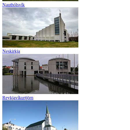
Nauthólsvík
Neskirkja
Reykjavíkurtjörn