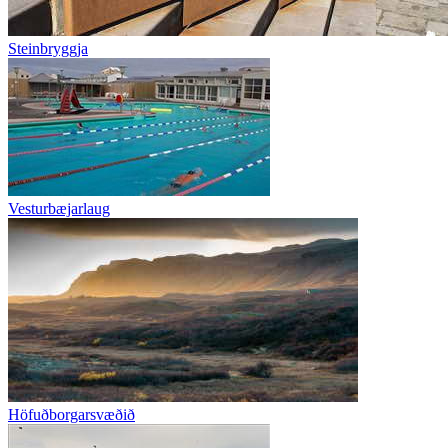
Steinbryggja
Vesturbæjarlaug
Höfuðborgarsvæðið