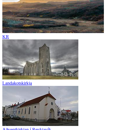
KR
Landakotskirkja
Aðventkirkjan í Reykjavík