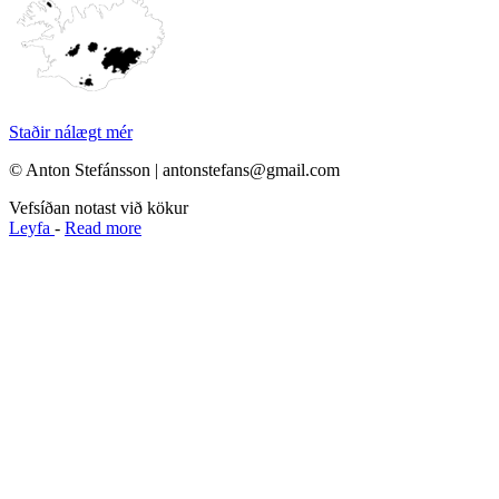
Staðir nálægt mér
© Anton Stefánsson | antonstefans@gmail.com
Vefsíðan notast við kökur
Leyfa
-
Read more