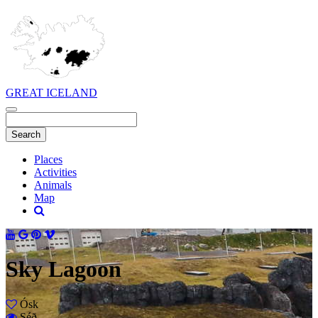
GREAT ICELAND
Places
Activities
Animals
Map
Sky Lagoon
Ósk
Séð