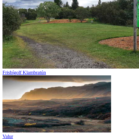
Frisbígolf Klambratún
Valur